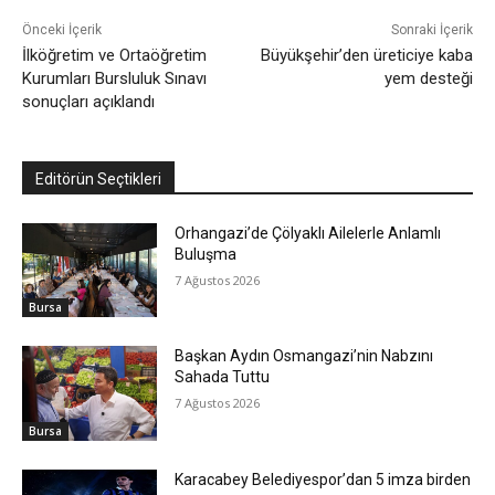
Önceki İçerik
Sonraki İçerik
İlköğretim ve Ortaöğretim
Büyükşehir’den üreticiye kaba
Kurumları Bursluluk Sınavı
yem desteği
sonuçları açıklandı
Editörün Seçtikleri
Orhangazi’de Çölyaklı Ailelerle Anlamlı
Buluşma
7 Ağustos 2026
Bursa
Başkan Aydın Osmangazi’nin Nabzını
Sahada Tuttu
7 Ağustos 2026
Bursa
Karacabey Belediyespor’dan 5 imza birden