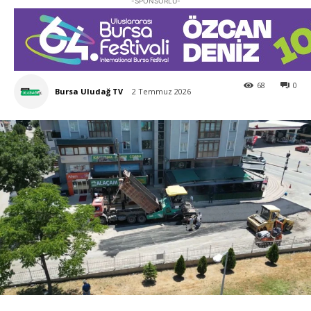
-SPONSORLU-
68
0
Bursa Uludağ TV
2 Temmuz 2026