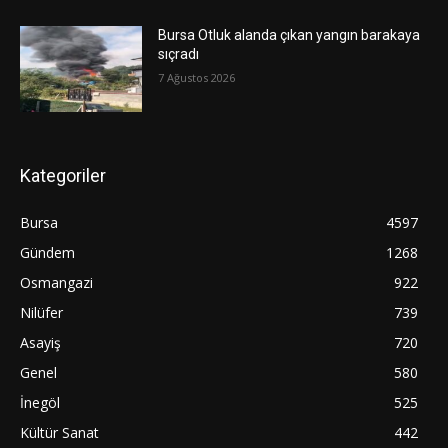
Bursa Otluk alanda çıkan yangın barakaya
sıçradı
7 Ağustos 2026
Kategoriler
Bursa
4597
Gündem
1268
Osmangazi
922
Nilüfer
739
Asayiş
720
Genel
580
İnegöl
525
Kültür Sanat
442