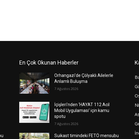
En Çok Okunan Haberler
K
Orhangazi’de Çölyaklı Ailelerle
B
Anlamlı Buluşma
G
7 Ağustos 2026
O
Ni
İçişleri’nden ‘HAYAT 112 Acil
Mobil Uygulaması’ için kamu
As
spotu
G
7 Ağustos 2026
İn
bu
Suikast timindeki FETÖ mensubu