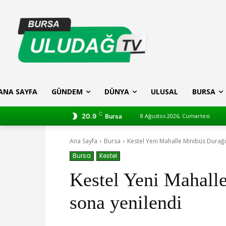
ANA SAYFA
GÜNDEM
DÜNYA
ULUSAL
BURSA
C
20.9
8 Ağustos 2026, Cumartesi
Bursa
Ana Sayfa
Bursa
Kestel Yeni Mahalle Minibüs Durağ
Bursa
Kestel
Kestel Yeni Mahall
sona yenilendi