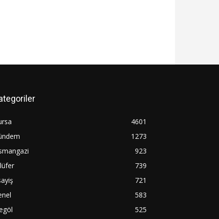
ategoriler
ursa
4601
ündem
1273
smangazi
923
lüfer
739
ayiş
721
enel
583
egöl
525