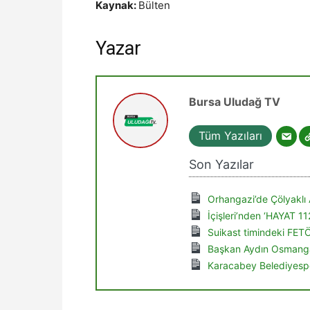
Kaynak:
Bülten
Yazar
Bursa Uludağ TV
Tüm Yazıları
Son Yazılar
Orhangazi’de Çölyaklı 
İçişleri’nden ‘HAYAT 1
Suikast timindeki FET
Başkan Aydın Osmanga
Karacabey Belediyespo