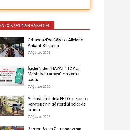
EN ÇOK OKUNAN HABERLER
Orhangazi’de Çölyaklı Ailelerle
Anlamlı Buluşma
7 Ağustos 2026
İçişleri’nden ‘HAYAT 112 Acil
Mobil Uygulaması’ için kamu
spotu
7 Ağustos 2026
Suikast timindeki FETÖ mensubu
Karatepe’nin gösterdiği bölgede
arama
7 Ağustos 2026
Başkan Aydın Osmangazi’nin