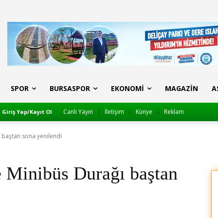
SPOR
BURSASPOR
EKONOMI
MAGAZIN
A
Canlı Yayın
İletişim
Künye
Reklam
Giriş Yap/Kayıt Ol
ı baştan sona yenilendi
e Minibüs Durağı baştan