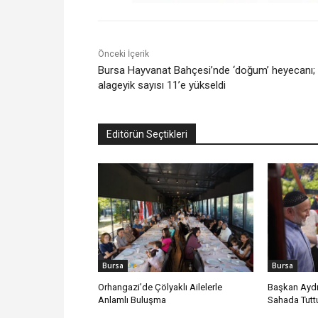
Önceki İçerik
Bursa Hayvanat Bahçesi’nde ‘doğum’ heyecanı;
alageyik sayısı 11’e yükseldi
Editörün Seçtikleri
Bursa
Bursa
Orhangazi’de Çölyaklı Ailelerle
Başkan Aydı
Anlamlı Buluşma
Sahada Tutt