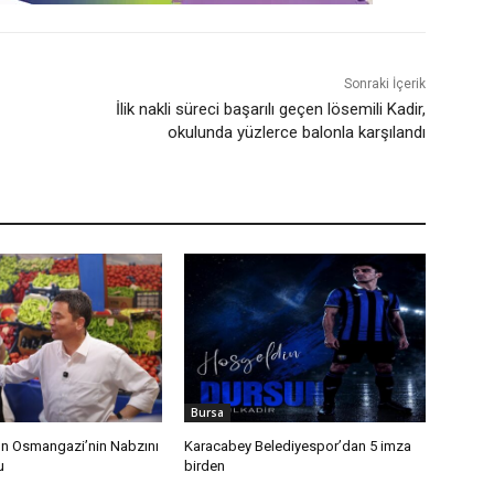
Sonraki İçerik
İlik nakli süreci başarılı geçen lösemili Kadir,
okulunda yüzlerce balonla karşılandı
Bursa
n Osmangazi’nin Nabzını
Karacabey Belediyespor’dan 5 imza
u
birden