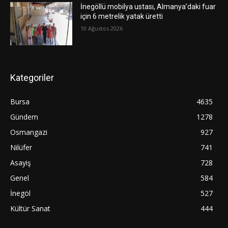
İnegöllü mobilya ustası, Almanya’daki fuar
için 6 metrelik yatak üretti
10 Ağustos 2026
Kategoriler
Bursa
4635
Gündem
1278
Osmangazi
927
Nilüfer
741
Asayiş
728
Genel
584
İnegöl
527
Kültür Sanat
444