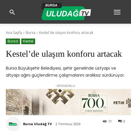
Ana Sayfa
Bursa
Kestel'de ulaşım konforu artacak
Bursa
Kestel
Kestel’de ulaşım konforu artacak
Bursa Büyükşehir Belediyesi, şehir genelinde üstyapı ve
altyapı ağını güçlendirme çalışmalarını aralıksız sürdürüyor.
-SPONSORLU-
71
0
Bursa Uludağ TV
2 Temmuz 2026