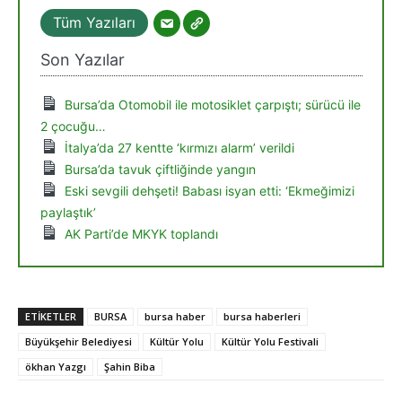
Tüm Yazıları
Son Yazılar
Bursa’da Otomobil ile motosiklet çarpıştı; sürücü ile
2 çocuğu…
İtalya’da 27 kentte ‘kırmızı alarm’ verildi
Bursa’da tavuk çiftliğinde yangın
Eski sevgili dehşeti! Babası isyan etti: ‘Ekmeğimizi
paylaştık’
AK Parti’de MKYK toplandı
ETIKETLER
BURSA
bursa haber
bursa haberleri
Büyükşehir Belediyesi
Kültür Yolu
Kültür Yolu Festivali
ökhan Yazgı
Şahin Biba