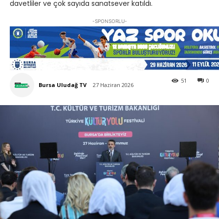
davetliler ve çok sayıda sanatsever katıldı.
-SPONSORLU-
51
0
Bursa Uludağ TV
27 Haziran 2026