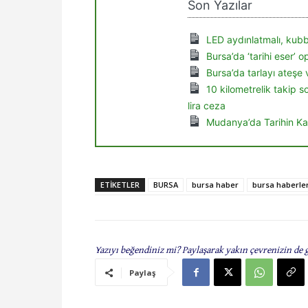
Son Yazılar
LED aydınlatmalı, kubb
Bursa’da ‘tarihi eser’ 
Bursa’da tarlayı ateşe 
10 kilometrelik takip 
lira ceza
Mudanya’da Tarihin Ka
ETIKETLER
BURSA
bursa haber
bursa haberler
Yazıyı beğendiniz mi? Paylaşarak yakın çevrenizin de 
Paylaş