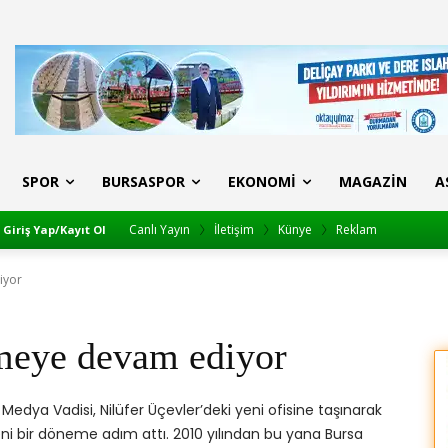
SPOR
BURSASPOR
EKONOMI
MAGAZIN
A
Canlı Yayın
İletişim
Künye
Reklam
Giriş Yap/Kayıt Ol
iyor
meye devam ediyor
 Medya Vadisi, Nilüfer Üçevler’deki yeni ofisine taşınarak
 bir döneme adım attı. 2010 yılından bu yana Bursa