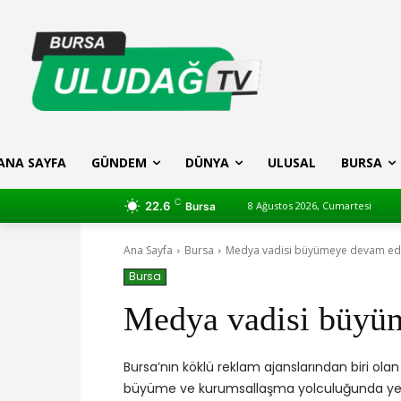
ANA SAYFA
GÜNDEM
DÜNYA
ULUSAL
BURSA
C
22.6
8 Ağustos 2026, Cumartesi
Bursa
Ana Sayfa
Bursa
Medya vadisi büyümeye devam ed
Bursa
Medya vadisi büyü
Bursa’nın köklü reklam ajanslarından biri olan
büyüme ve kurumsallaşma yolculuğunda yeni