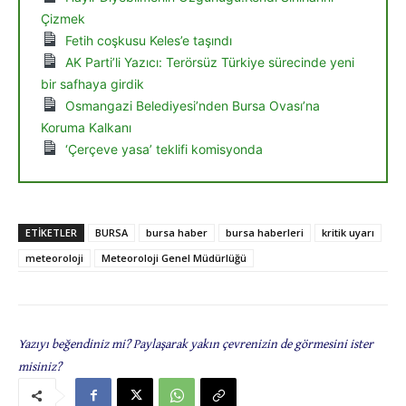
Çizmek
Fetih coşkusu Keles’e taşındı
AK Parti’li Yazıcı: Terörsüz Türkiye sürecinde yeni
bir safhaya girdik
Osmangazi Belediyesi’nden Bursa Ovası’na
Koruma Kalkanı
‘Çerçeve yasa’ teklifi komisyonda
ETIKETLER
BURSA
bursa haber
bursa haberleri
kritik uyarı
meteoroloji
Meteoroloji Genel Müdürlüğü
Yazıyı beğendiniz mi? Paylaşarak yakın çevrenizin de görmesini ister
misiniz?