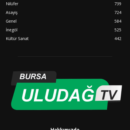
Nilüfer
739
Asayiş
724
Genel
584
İnegöl
525
Kültür Sanat
442
Hakkımızda