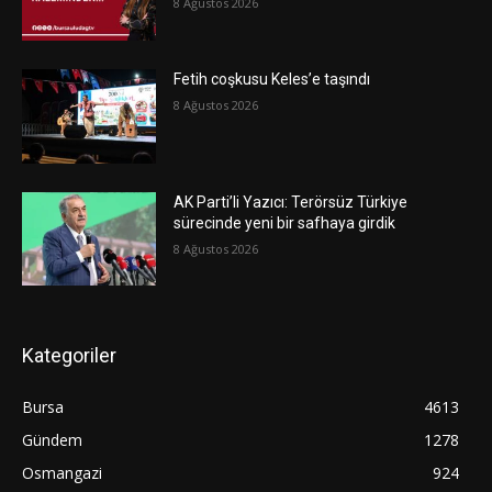
8 Ağustos 2026
Fetih coşkusu Keles’e taşındı
8 Ağustos 2026
AK Parti’li Yazıcı: Terörsüz Türkiye
sürecinde yeni bir safhaya girdik
8 Ağustos 2026
Kategoriler
Bursa
4613
Gündem
1278
Osmangazi
924