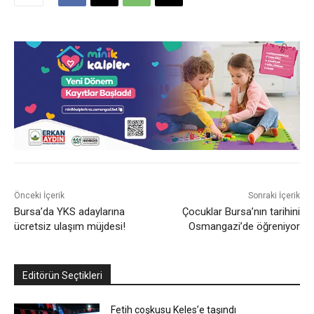
Önceki İçerik
Sonraki İçerik
Bursa’da YKS adaylarına
Çocuklar Bursa’nın tarihini
ücretsiz ulaşım müjdesi!
Osmangazi’de öğreniyor
Editörün Seçtikleri
Fetih coşkusu Keles’e taşındı