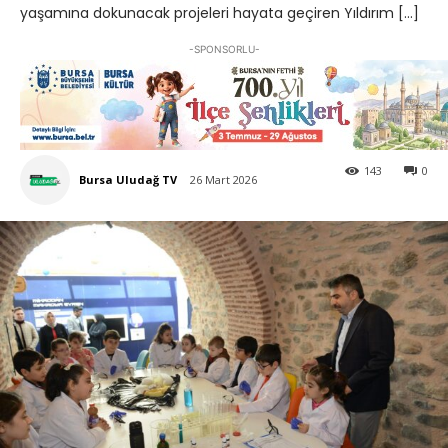
yaşamına dokunacak projeleri hayata geçiren Yıldırım […]
-SPONSORLU-
143
0
Bursa Uludağ TV
26 Mart 2026