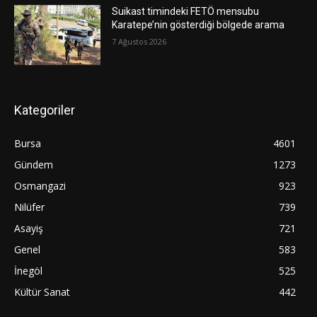
Suikast timindeki FETÖ mensubu
Karatepe’nin gösterdiği bölgede arama
7 Ağustos 2026
Kategoriler
Bursa
4601
Gündem
1273
Osmangazi
923
Nilüfer
739
Asayiş
721
Genel
583
İnegöl
525
Kültür Sanat
442