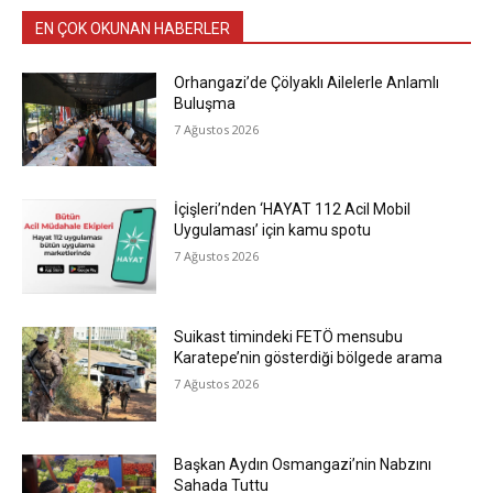
EN ÇOK OKUNAN HABERLER
Orhangazi’de Çölyaklı Ailelerle Anlamlı
Buluşma
7 Ağustos 2026
İçişleri’nden ‘HAYAT 112 Acil Mobil
Uygulaması’ için kamu spotu
7 Ağustos 2026
Suikast timindeki FETÖ mensubu
Karatepe’nin gösterdiği bölgede arama
7 Ağustos 2026
Başkan Aydın Osmangazi’nin Nabzını
Sahada Tuttu