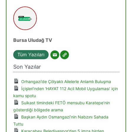
Bursa Uludağ TV
Tüm Yazıları
Son Yazılar
Orhangazi’de Çölyaklı Ailelerle Anlamlı Buluşma
İçişleri’nden ‘HAYAT 112 Acil Mobil Uygulaması’ için
kamu spotu
Suikast timindeki FETÖ mensubu Karatepe’nin
gösterdiği bölgede arama
Başkan Aydın Osmangazi’nin Nabzını Sahada
Tuttu
Karacabey Belediyespor’dan 5 imza birden