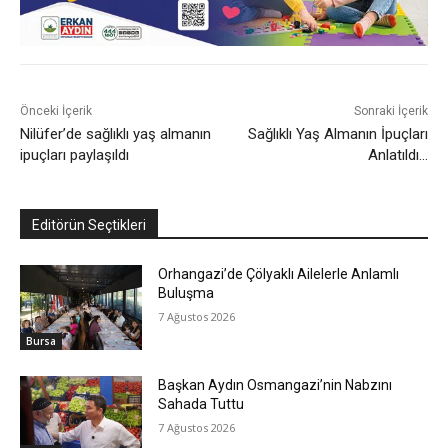
Önceki İçerik
Sonraki İçerik
Nilüfer’de sağlıklı yaş almanın
Sağlıklı Yaş Almanın İpuçları
ipuçları paylaşıldı
Anlatıldı…
Editörün Seçtikleri
Orhangazi’de Çölyaklı Ailelerle Anlamlı
Buluşma
7 Ağustos 2026
Bursa
Başkan Aydın Osmangazi’nin Nabzını
Sahada Tuttu
7 Ağustos 2026