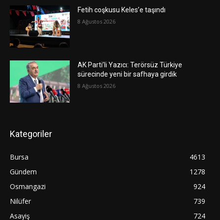
Fetih coşkusu Keles’e taşındı
8 Ağustos 2026
AK Parti’li Yazıcı: Terörsüz Türkiye
sürecinde yeni bir safhaya girdik
8 Ağustos 2026
Kategoriler
Bursa
4613
Gündem
1278
Osmangazi
924
Nilüfer
739
Asayiş
724