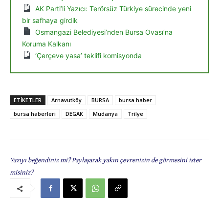
AK Parti’li Yazıcı: Terörsüz Türkiye sürecinde yeni
bir safhaya girdik
Osmangazi Belediyesi’nden Bursa Ovası’na
Koruma Kalkanı
‘Çerçeve yasa’ teklifi komisyonda
ETIKETLER
Arnavutköy
BURSA
bursa haber
bursa haberleri
DEGAK
Mudanya
Trilye
Yazıyı beğendiniz mi? Paylaşarak yakın çevrenizin de görmesini ister
misiniz?