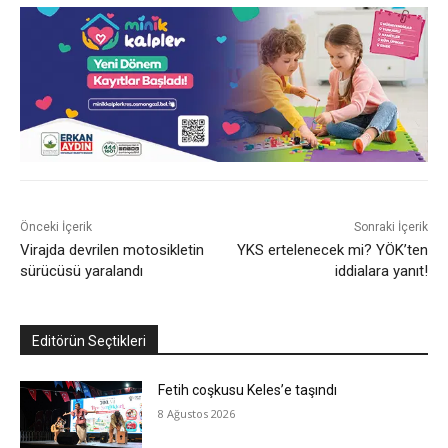
Önceki İçerik
Sonraki İçerik
Virajda devrilen motosikletin
YKS ertelenecek mi? YÖK’ten
sürücüsü yaralandı
iddialara yanıt!
Editörün Seçtikleri
Fetih coşkusu Keles’e taşındı
8 Ağustos 2026