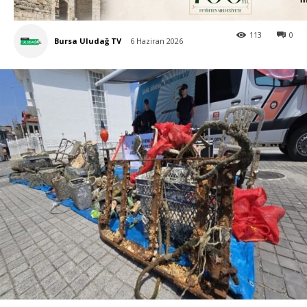
113
0
Bursa Uludağ TV
6 Haziran 2026