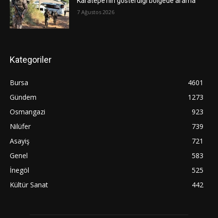
Karatepe’nin gösterdiği bölgede arama
7 Ağustos 2026
Kategoriler
Bursa
4601
Gündem
1273
Osmangazi
923
Nilüfer
739
Asayiş
721
Genel
583
İnegöl
525
Kültür Sanat
442