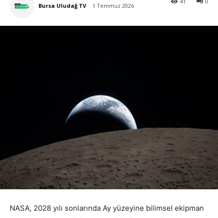
41
0
Bursa Uludağ TV
1 Temmuz 2026
NASA, 2028 yılı sonlarında Ay yüzeyine bilimsel ekipman