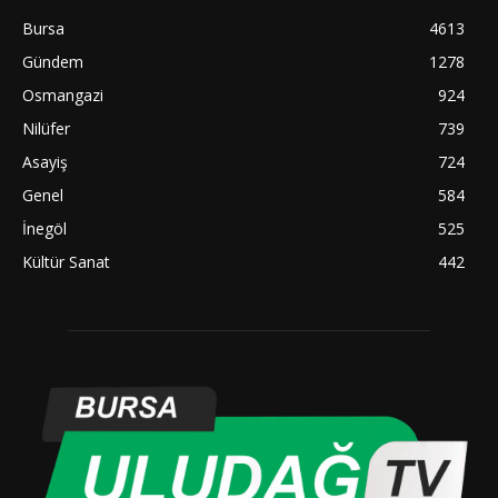
Bursa
4613
Gündem
1278
Osmangazi
924
Nilüfer
739
Asayiş
724
Genel
584
İnegöl
525
Kültür Sanat
442