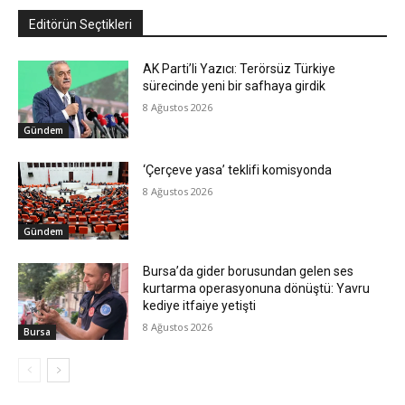
Editörün Seçtikleri
AK Parti’li Yazıcı: Terörsüz Türkiye
sürecinde yeni bir safhaya girdik
8 Ağustos 2026
Gündem
‘Çerçeve yasa’ teklifi komisyonda
8 Ağustos 2026
Gündem
Bursa’da gider borusundan gelen ses
kurtarma operasyonuna dönüştü: Yavru
kediye itfaiye yetişti
8 Ağustos 2026
Bursa