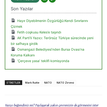
Son Yazılar
Hayır Diyebilmenin Özgürlüğü:Kendi Sınırlarını
Çizmek
Fetih coşkusu Keles’e taşındı
AK Parti’li Yazıcı: Terörsüz Türkiye sürecinde yeni
bir safhaya girdik
Osmangazi Belediyesi’nden Bursa Ovası’na
Koruma Kalkanı
‘Çerçeve yasa’ teklifi komisyonda
ETIKETLER
Mark Rutte
NATO
NATO Zirvesi
Yazıyı beğendiniz mi? Paylaşarak yakın çevrenizin de görmesini ister