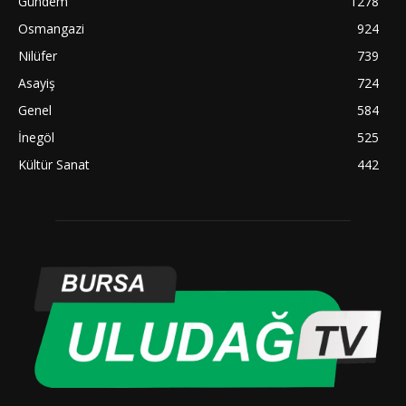
Gündem
1278
Osmangazi
924
Nilüfer
739
Asayiş
724
Genel
584
İnegöl
525
Kültür Sanat
442