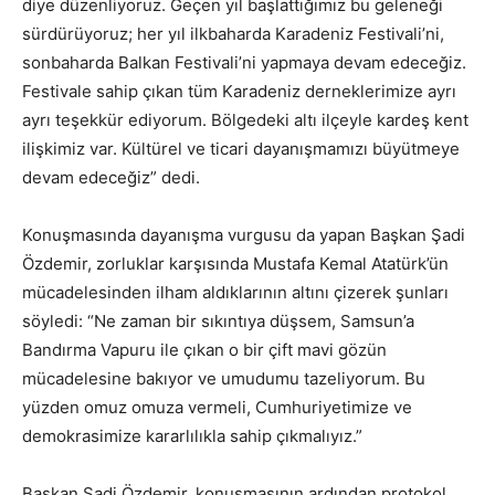
diye düzenliyoruz. Geçen yıl başlattığımız bu geleneği
sürdürüyoruz; her yıl ilkbaharda Karadeniz Festivali’ni,
sonbaharda Balkan Festivali’ni yapmaya devam edeceğiz.
Festivale sahip çıkan tüm Karadeniz derneklerimize ayrı
ayrı teşekkür ediyorum. Bölgedeki altı ilçeyle kardeş kent
ilişkimiz var. Kültürel ve ticari dayanışmamızı büyütmeye
devam edeceğiz” dedi.
Konuşmasında dayanışma vurgusu da yapan Başkan Şadi
Özdemir, zorluklar karşısında Mustafa Kemal Atatürk’ün
mücadelesinden ilham aldıklarının altını çizerek şunları
söyledi: “Ne zaman bir sıkıntıya düşsem, Samsun’a
Bandırma Vapuru ile çıkan o bir çift mavi gözün
mücadelesine bakıyor ve umudumu tazeliyorum. Bu
yüzden omuz omuza vermeli, Cumhuriyetimize ve
demokrasimize kararlılıkla sahip çıkmalıyız.”
Başkan Şadi Özdemir, konuşmasının ardından protokol