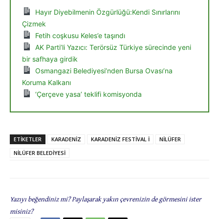
Hayır Diyebilmenin Özgürlüğü:Kendi Sınırlarını
Çizmek
Fetih coşkusu Keles’e taşındı
AK Parti’li Yazıcı: Terörsüz Türkiye sürecinde yeni
bir safhaya girdik
Osmangazi Belediyesi’nden Bursa Ovası’na
Koruma Kalkanı
‘Çerçeve yasa’ teklifi komisyonda
ETIKETLER
KARADENİZ
KARADENİZ FESTİVAL İ
NİLÜFER
NİLÜFER BELEDİYESİ
Yazıyı beğendiniz mi? Paylaşarak yakın çevrenizin de görmesini ister
misiniz?