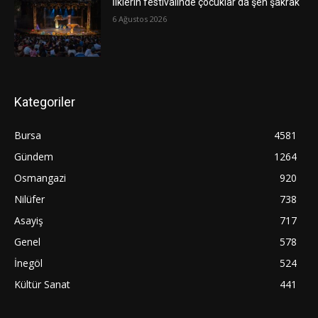
İlklerin festivalinde çocuklar da şen şakrak
6 Ağustos 2026
Kategoriler
Bursa
4581
Gündem
1264
Osmangazi
920
Nilüfer
738
Asayiş
717
Genel
578
İnegöl
524
Kültür Sanat
441