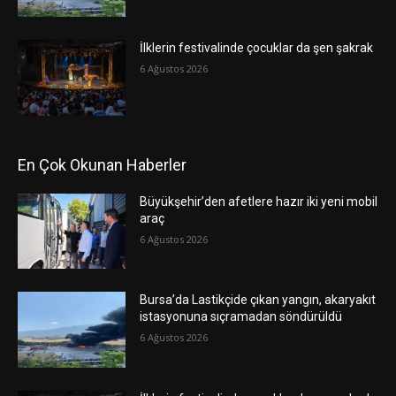
İlklerin festivalinde çocuklar da şen şakrak
6 Ağustos 2026
En Çok Okunan Haberler
Büyükşehir’den afetlere hazır iki yeni mobil
araç
6 Ağustos 2026
Bursa’da Lastikçide çıkan yangın, akaryakıt
istasyonuna sıçramadan söndürüldü
6 Ağustos 2026