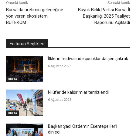
Önceki İçerik
Sonraki İçerik
Bursa’da üretimin geleceğine
Büyük Birlik Partisi Bursa İl
yön veren ekosistem:
Başkanlığı 2025 Faaliyet
BUTEKOM
Raporunu Açıkladı
Editörün Seçtikleri
İlklerin festivalinde çocuklar da şen şakrak
6 Ağustos 2026
Bursa
Nilüfer’de kaldırımlar temizlendi
6 Ağustos 2026
Bursa
Başkan Şadi Özdemir, Esentepeliler’i
dinledi