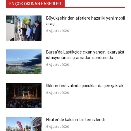
EN ÇOK OKUNAN HABERLER
Büyükşehir’den afetlere hazır iki yeni mobil
araç
6 Ağustos 2026
Bursa’da Lastikçide çıkan yangın, akaryakıt
istasyonuna sıçramadan söndürüldü
6 Ağustos 2026
İlklerin festivalinde çocuklar da şen şakrak
6 Ağustos 2026
Nilüfer’de kaldırımlar temizlendi
6 Ağustos 2026