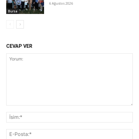
6 Ağustos 2026
Bursa
CEVAP VER
Yorum:
İsi
E-
Pos