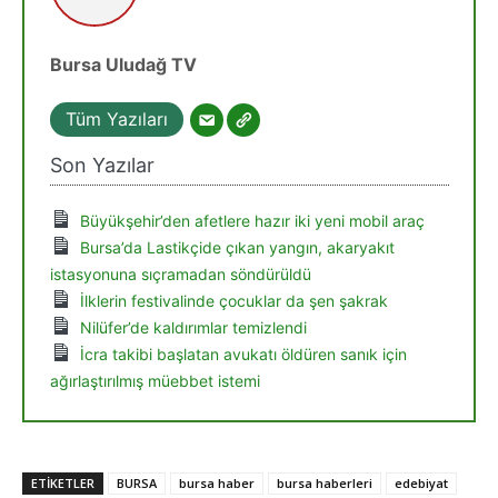
Bursa Uludağ TV
Tüm Yazıları
Son Yazılar
Büyükşehir’den afetlere hazır iki yeni mobil araç
Bursa’da Lastikçide çıkan yangın, akaryakıt
istasyonuna sıçramadan söndürüldü
İlklerin festivalinde çocuklar da şen şakrak
Nilüfer’de kaldırımlar temizlendi
İcra takibi başlatan avukatı öldüren sanık için
ağırlaştırılmış müebbet istemi
ETIKETLER
BURSA
bursa haber
bursa haberleri
edebiyat