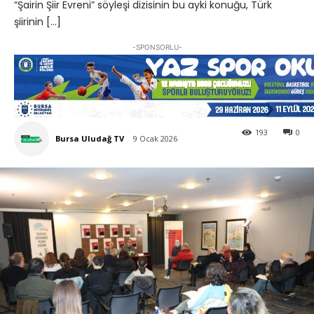
“Şairin Şiir Evreni” söyleşi dizisinin bu ayki konuğu, Türk
şiirinin […]
-SPONSORLU-
193
0
Bursa Uludağ TV
9 Ocak 2026