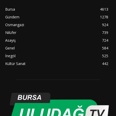
Bursa
4613
Gündem
1278
Osmangazi
924
Nilüfer
739
Asayiş
724
Genel
584
İnegöl
525
Kültür Sanat
442