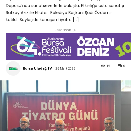
Deposu’nda sanatseverlerle buluştu. Etkinliğe usta sanatçı
Rutkay Aziz ile Nilüfer Belediye Başkanı Şadi Özdemir
katıldı. Söyleşide konuşan tiyatro […]
-SPONSORLU-
151
0
Bursa Uludağ TV
26 Mart 2026