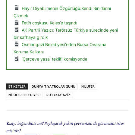
Hayır Diyebilmenin Özgürlüğü:Kendi Sınırlarını
Çizmek
Fetih coşkusu Keles’e taşındı
AK Parti’li Yazıcı: Terörsüz Türkiye sürecinde yeni
bir safhaya girdik
Osmangazi Belediyesi’nden Bursa Ovası’na
Koruma Kalkanı
‘Çerçeve yasa’ teklifi komisyonda
ETIKETLER
DÜNYA TİYATROLAR GÜNÜ
NİLÜFER
NİLÜFER BELEDİYESİ
RUTYKAY AZİZ
Yazıyı beğendiniz mi? Paylaşarak yakın çevrenizin de görmesini ister
misiniz?