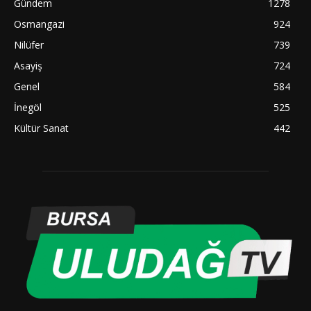
Gündem
1278
Osmangazi
924
Nilüfer
739
Asayiş
724
Genel
584
İnegöl
525
Kültür Sanat
442