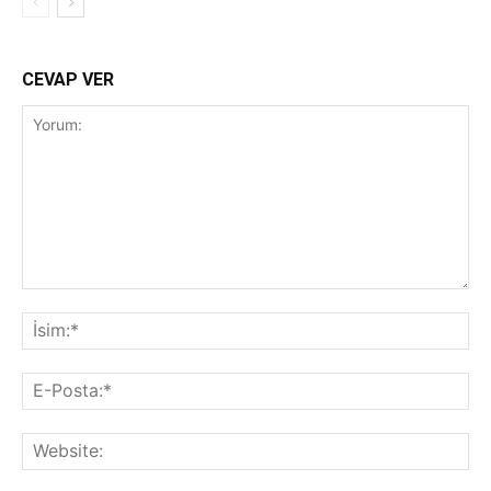
CEVAP VER
Yorum:
İsi
E-
Pos
Web