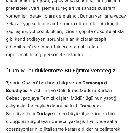
kabul edilen projede; yapay zeka sistemlerinin çalışma
prensipleri, veri işleme süreçleri ve sahada kullanım
yöntemleri detaylı olarak ele alındı. Bunun yanı sıra yapay
zeka alt yapısı ile mevcut kamera görüntülerinin kaçak
yapılaşma, yol bozuklukları, izinsiz çöp ile döküntü atıkları
gibi kenti etkileyen sorunların anlık olarak tespit
edilebileceği ve müdürlüklere otomatik olarak
raporlanabileceği personele aktarıldı.
“Tüm Müdürlüklerimize Bu Eğitimi Vereceğiz”
‘Şehrin Gözleri’ hakkında bilgi veren
Osmangazi
Belediyesi
Araştırma ve Geliştirme Müdürü Serkan
Cebeci, projeye Temizlik İşleri Müdürlüğü’nün yaptığı
çalışmalar ile başladıklarını belirtti. Osmangazi
Belediyesi’nin
Türkiye
’nin en büyük ilçelerinden biri
olduğunu vurgulayan Cebeci, yaklaşık 1 yıl önce saha
operasyonlarını dijitalleşme kararı aldıklarını belirterek,