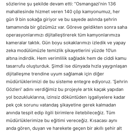
sözlerine şu şekilde devam etti: “Osmangazi’nin 136
mahallesinde hizmet veren 140 çöp kamyonumuz, her
gün 9 bin sokağa giriyor ve bu sayede aslında şehrin
tamamında bir gözümüz var. Göreve geldikten sonra saha
operasyonlarımızı dijitalleştirerek tüm kamyonlarımıza
kameralar taktık. Gün boyu sokaklarımızı izledik ve yapay
zeka modülümüzle temizlik şikayetlerini yüzde 10’un
altına indirdik. Hem verimlilik sağladık hem de ciddi kamu
tasarrufu oluşturduk. Şimdi ise dünyada hızla yaygınlaşan
dijitalleşme trendine uyum sağlamak için diğer
müdürlüklerimizi de bu sisteme entegre ediyoruz. ‘Şehrin
Gözleri’ adını verdiğimiz bu projeyle artık kaçak yapıdan
yol bozukluklarına, izinsiz döküntüden işgaliyelere kadar
pek çok sorunu vatandaş şikayetine gerek kalmadan
anında tespit edip ilgili birimlere iletebileceğiz. Tüm
müdürlüklerimize bu eğitimi vereceğiz. Kısacası aynı
anda gören, duyan ve harekete geçen bir akıllı şehir alt