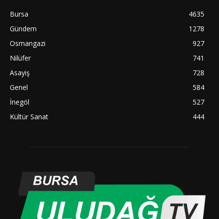
Bursa
4635
Gündem
1278
Osmangazi
927
Nilüfer
741
Asayiş
728
Genel
584
İnegöl
527
Kültür Sanat
444