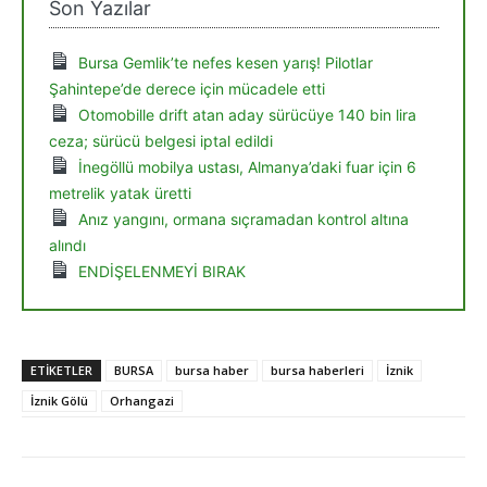
Son Yazılar
Bursa Gemlik’te nefes kesen yarış! Pilotlar
Şahintepe’de derece için mücadele etti
Otomobille drift atan aday sürücüye 140 bin lira
ceza; sürücü belgesi iptal edildi
İnegöllü mobilya ustası, Almanya’daki fuar için 6
metrelik yatak üretti
Anız yangını, ormana sıçramadan kontrol altına
alındı
ENDİŞELENMEYİ BIRAK
ETIKETLER
BURSA
bursa haber
bursa haberleri
İznik
İznik Gölü
Orhangazi