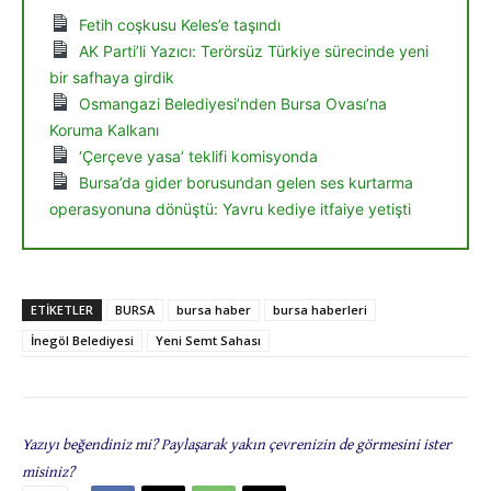
Fetih coşkusu Keles’e taşındı
AK Parti’li Yazıcı: Terörsüz Türkiye sürecinde yeni
bir safhaya girdik
Osmangazi Belediyesi’nden Bursa Ovası’na
Koruma Kalkanı
‘Çerçeve yasa’ teklifi komisyonda
Bursa’da gider borusundan gelen ses kurtarma
operasyonuna dönüştü: Yavru kediye itfaiye yetişti
ETIKETLER
BURSA
bursa haber
bursa haberleri
İnegöl Belediyesi
Yeni Semt Sahası
Yazıyı beğendiniz mi? Paylaşarak yakın çevrenizin de görmesini ister
misiniz?