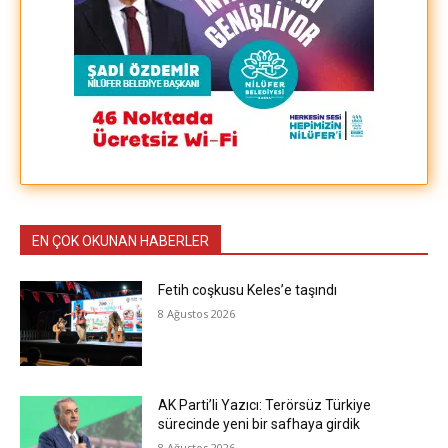
EN ÇOK OKUNAN HABERLER
Fetih coşkusu Keles’e taşındı
8 Ağustos 2026
AK Parti’li Yazıcı: Terörsüz Türkiye
sürecinde yeni bir safhaya girdik
8 Ağustos 2026