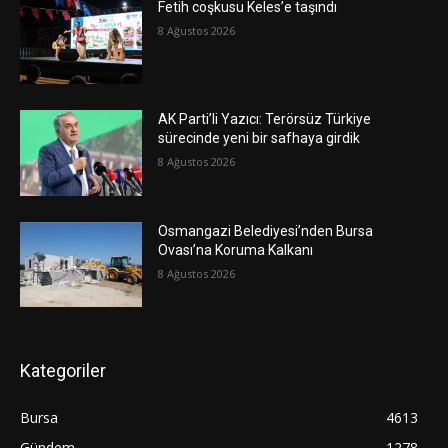
Fetih coşkusu Keles’e taşındı
8 Ağustos 2026
AK Parti’li Yazıcı: Terörsüz Türkiye
sürecinde yeni bir safhaya girdik
8 Ağustos 2026
Osmangazi Belediyesi’nden Bursa
Ovası’na Koruma Kalkanı
8 Ağustos 2026
Kategoriler
Bursa
4613
Gündem
1278