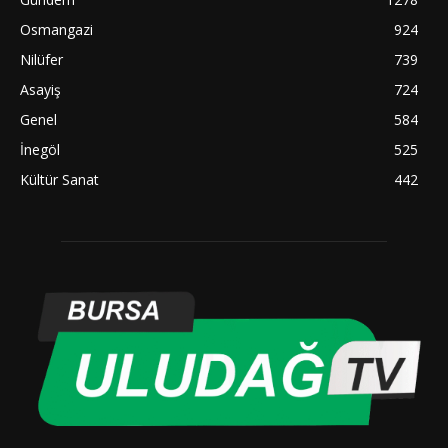
Osmangazi
924
Nilüfer
739
Asayiş
724
Genel
584
İnegöl
525
Kültür Sanat
442