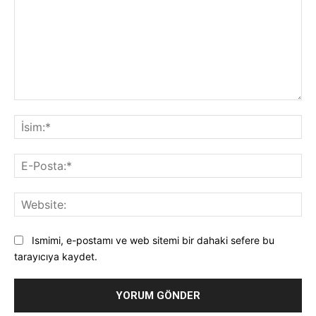
Yorum:
İsi
E-
Pos
Web
Ismimi, e-postamı ve web sitemi bir dahaki sefere bu
tarayıcıya kaydet.