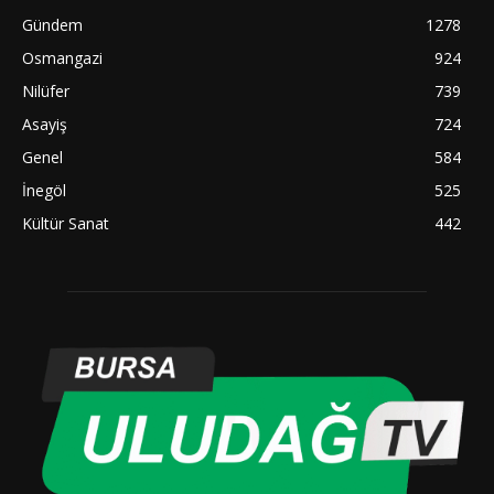
Gündem
1278
Osmangazi
924
Nilüfer
739
Asayiş
724
Genel
584
İnegöl
525
Kültür Sanat
442