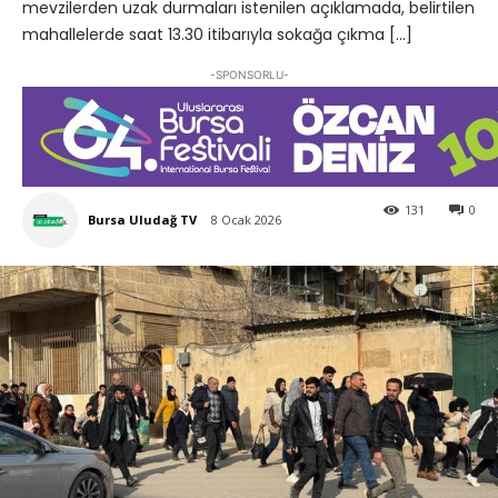
mevzilerden uzak durmaları istenilen açıklamada, belirtilen
mahallelerde saat 13.30 itibarıyla sokağa çıkma […]
-SPONSORLU-
131
0
Bursa Uludağ TV
8 Ocak 2026