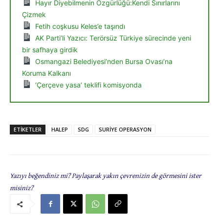
Hayır Diyebilmenin Özgürlüğü:Kendi Sınırlarını
Çizmek
Fetih coşkusu Keles’e taşındı
AK Parti’li Yazıcı: Terörsüz Türkiye sürecinde yeni
bir safhaya girdik
Osmangazi Belediyesi’nden Bursa Ovası’na
Koruma Kalkanı
‘Çerçeve yasa’ teklifi komisyonda
ETIKETLER
HALEP
SDG
SURİYE OPERASYON
Yazıyı beğendiniz mi? Paylaşarak yakın çevrenizin de görmesini ister
misiniz?