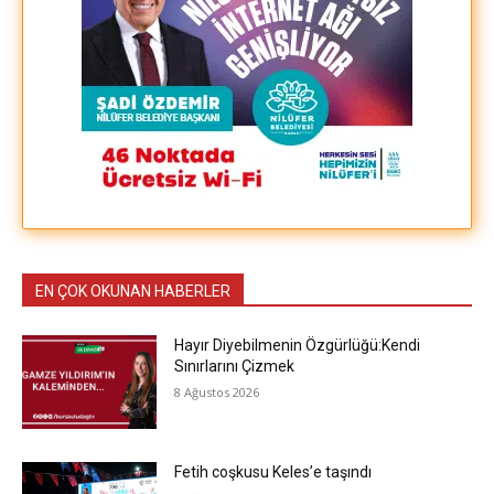
EN ÇOK OKUNAN HABERLER
Hayır Diyebilmenin Özgürlüğü:Kendi
Sınırlarını Çizmek
8 Ağustos 2026
Fetih coşkusu Keles’e taşındı