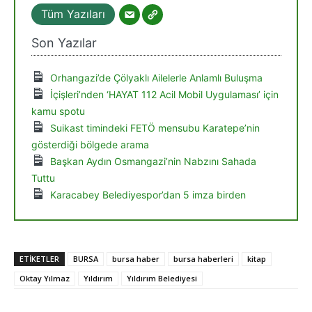
Tüm Yazıları
Son Yazılar
Orhangazi’de Çölyaklı Ailelerle Anlamlı Buluşma
İçişleri’nden ‘HAYAT 112 Acil Mobil Uygulaması’ için
kamu spotu
Suikast timindeki FETÖ mensubu Karatepe’nin
gösterdiği bölgede arama
Başkan Aydın Osmangazi’nin Nabzını Sahada
Tuttu
Karacabey Belediyespor’dan 5 imza birden
ETIKETLER
BURSA
bursa haber
bursa haberleri
kitap
Oktay Yılmaz
Yıldırım
Yıldırım Belediyesi