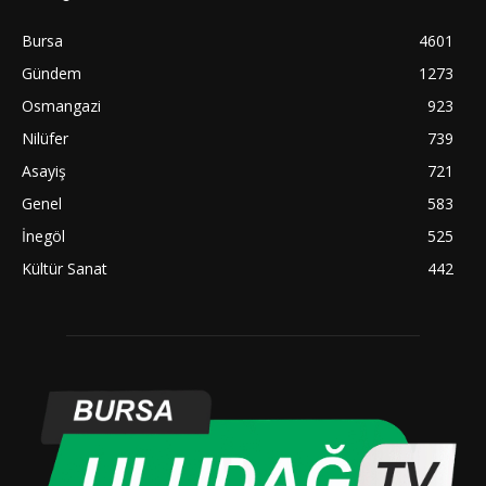
Bursa
4601
Gündem
1273
Osmangazi
923
Nilüfer
739
Asayiş
721
Genel
583
İnegöl
525
Kültür Sanat
442