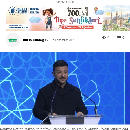
-SPONSORLU-
41
0
Bursa Uludağ TV
7 Temmuz 2026
Ukrayna Devlet Başkanı Volodimir Zelenskiy, 36'ncı NATO Liderler Zirvesi kapsamında