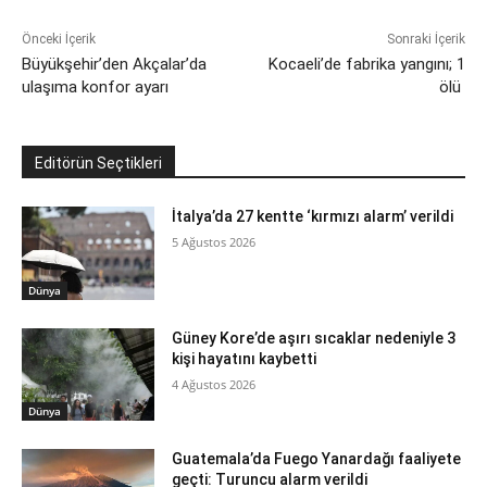
Önceki İçerik
Sonraki İçerik
Büyükşehir’den Akçalar’da
Kocaeli’de fabrika yangını; 1
ulaşıma konfor ayarı
ölü
Editörün Seçtikleri
İtalya’da 27 kentte ‘kırmızı alarm’ verildi
5 Ağustos 2026
Dünya
Güney Kore’de aşırı sıcaklar nedeniyle 3
kişi hayatını kaybetti
4 Ağustos 2026
Dünya
Guatemala’da Fuego Yanardağı faaliyete
geçti: Turuncu alarm verildi