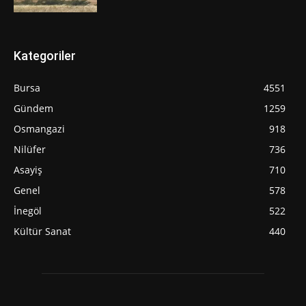
Kategoriler
Bursa
4551
Gündem
1259
Osmangazi
918
Nilüfer
736
Asayiş
710
Genel
578
İnegöl
522
Kültür Sanat
440