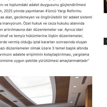
ını ve toplumdaki adalet duygusunu güçlendirilmesi
fin, 2025 yılında yayımlanan 4’üncü Yargı Reformu
as alan, gecikmeyen ve öngörülebilir bir adalet sistemi
na inanıyorum. Özel hukuk ve ceza hukuku alanında
nın artırılmasına dair düzenlemeler var. Ayrıca idari
istinaf ve temyiz hükümlerine ilişkin düzenlemeler,
rde vermiş olduğu iptal kararları sonrasında oluşan
bazı düzenlemeler olmak üzere 3 temel başlık altında
rımızın adalete erişiminin kolaylaştırılması, yargılama
konomisine uygun şekilde yürütülmesi amaçlanmaktadır”