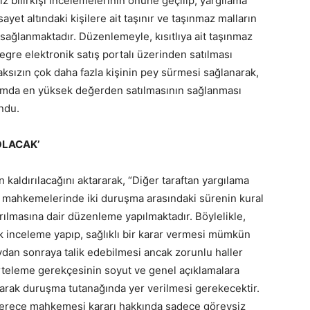
z bilirkişi incelemelerinin önüne geçilip, yargılama
ayet altındaki kişilere ait taşınır ve taşınmaz malların
sağlanmaktadır. Düzenlemeyle, kısıtlıya ait taşınmaz
egre elektronik satış portalı üzerinden satılması
maksızın çok daha fazla kişinin pey sürmesi sağlanarak,
ortamda en yüksek değerden satılmasının sağlanması
ndu.
OLACAK’
 kaldırılacağını aktararak, “Diğer taraftan yargılama
k mahkemelerinde iki duruşma arasındaki sürenin kural
ırılmasına dair düzenleme yapılmaktadır. Böylelikle,
inceleme yapıp, sağlıklı bir karar vermesi mümkün
dan sonraya talik edebilmesi ancak zorunlu haller
rteleme gerekçesinin soyut ve genel açıklamalara
narak duruşma tutanağında yer verilmesi gerekecektir.
 derece mahkemesi kararı hakkında sadece görevsiz