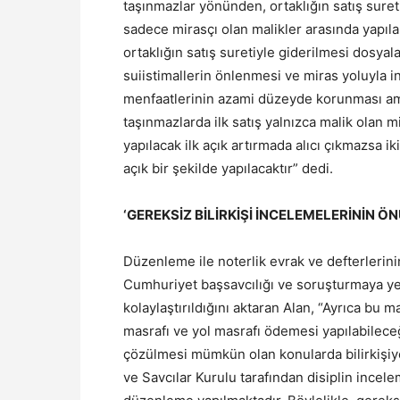
taşınmazlar yönünden, ortaklığın satış suretiy
sadece mirasçı olan malikler arasında yapıla
ortaklığın satış suretiyle giderilmesi dosya
suiistimallerin önlenmesi ve miras yoluyla i
menfaatlerinin azami düzeyde korunması a
taşınmazlarda ilk satış yalnızca malik olan mi
yapılacak ilk açık artırmada alıcı çıkmazsa i
açık bir şekilde yapılacaktır” dedi.
‘GEREKSİZ BİLİRKİŞİ İNCELEMELERİNİN Ö
Düzenleme ile noterlik evrak ve defterlerini
Cumhuriyet başsavcılığı ve soruşturmaya yet
kolaylaştırıldığını aktaran Alan, “Ayrıca bu m
masrafı ve yol masrafı ödemesi yapılabileceğ
çözülmesi mümkün olan konularda bilirkişiy
ve Savcılar Kurulu tarafından disiplin incel