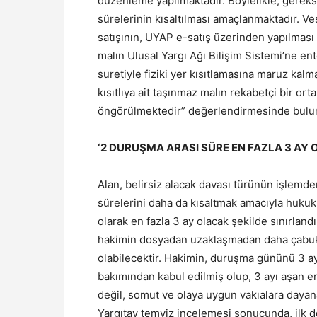
düzenleme yapılmaktadır. Böylelikle, gereksi
sürelerinin kısaltılması amaçlanmaktadır. Ves
satışının, UYAP e-satış üzerinden yapılması 
malın Ulusal Yargı Ağı Bilişim Sistemi’ne ent
suretiyle fiziki yer kısıtlamasına maruz kal
kısıtlıya ait taşınmaz malın rekabetçi bir 
öngörülmektedir” değerlendirmesinde bulu
‘2 DURUŞMA ARASI SÜRE EN FAZLA 3 AY 
Alan, belirsiz alacak davası türünün işlemden
sürelerini daha da kısaltmak amacıyla huku
olarak en fazla 3 ay olacak şekilde sınırland
hakimin dosyadan uzaklaşmadan daha çabuk 
olabilecektir. Hakimin, duruşma gününü 3 ay
bakımından kabul edilmiş olup, 3 ayı aşan e
değil, somut ve olaya uygun vakıalara daya
Yargıtay temyiz incelemesi sonucunda, ilk