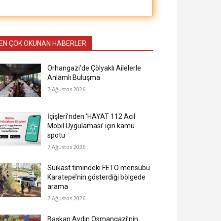
EN ÇOK OKUNAN HABERLER
Orhangazi’de Çölyaklı Ailelerle
Anlamlı Buluşma
7 Ağustos 2026
İçişleri’nden ‘HAYAT 112 Acil
Mobil Uygulaması’ için kamu
spotu
7 Ağustos 2026
Suikast timindeki FETÖ mensubu
Karatepe’nin gösterdiği bölgede
arama
7 Ağustos 2026
Başkan Aydın Osmangazi’nin