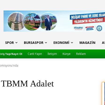
SPOR
BURSASPOR
EKONOMI
MAGAZIN
A
Canlı Yayın
İletişim
Künye
Reklam
iriş Yap/Kayıt Ol
 Komisyonu'nda
i, TBMM Adalet