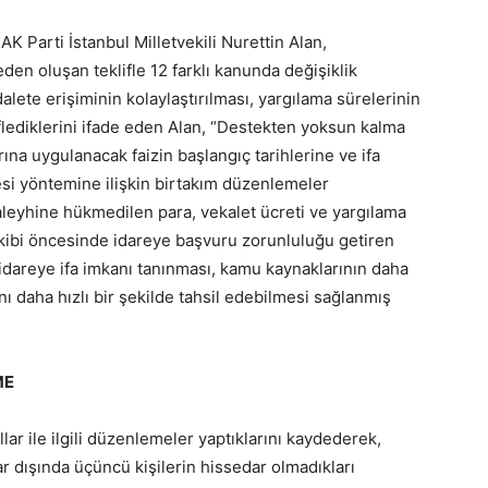
AK Parti İstanbul Milletvekili Nurettin Alan,
eden oluşan teklifle 12 farklı kanunda değişiklik
adalete erişiminin kolaylaştırılması, yargılama sürelerinin
eflediklerini ifade eden Alan, “Destekten yoksun kalma
rına uygulanacak faizin başlangıç tarihlerine ve ifa
i yöntemine ilişkin birtakım düzenlemeler
 aleyhine hükmedilen para, vekalet ücreti ve yargılama
takibi öncesinde idareye başvuru zorunluluğu getiren
idareye ifa imkanı tanınması, kamu kaynaklarının daha
ını daha hızlı bir şekilde tahsil edebilmesi sağlanmış
ME
lar ile ilgili düzenlemeler yaptıklarını kaydederek,
ar dışında üçüncü kişilerin hissedar olmadıkları