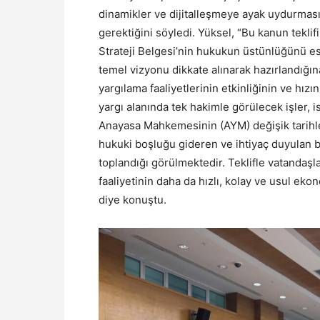
dinamikler ve dijitalleşmeye ayak uydurmas
gerektiğini söyledi. Yüksel, “Bu kanun tekli
Strateji Belgesi’nin hukukun üstünlüğünü es
temel vizyonu dikkate alınarak hazırlandığı
yargılama faaliyetlerinin etkinliğinin ve hızı
yargı alanında tek hakimle görülecek işler, 
Anayasa Mahkemesinin (AYM) değişik tarihle
hukuki boşluğu gideren ve ihtiyaç duyulan 
toplandığı görülmektedir. Teklifle vatandaşla
faaliyetinin daha da hızlı, kolay ve usul e
diye konuştu.