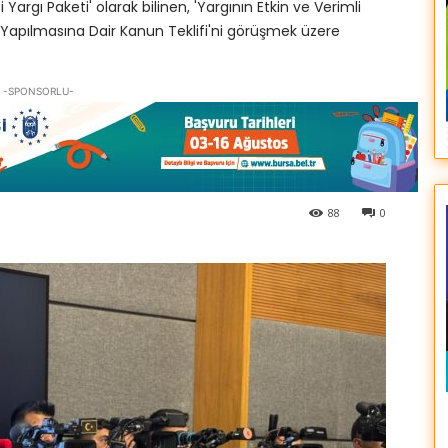
gı Paketi' olarak bilinen, 'Yargının Etkin ve Verimli
k Yapılmasına Dair Kanun Teklifi'ni görüşmek üzere
-SPONSORLU-
88
0