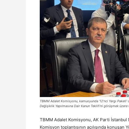
TBMM Adalet Komisyonu, kamuoyunda '12'nci Yargı Paketi' ola
Değişiklik Yapılmasına Dair Kanun Teklifi'ni görüşmek üzere 
TBMM Adalet Komisyonu, AK Parti İstanbul Mi
Komisyon toplantısının açılışında konuşan Y