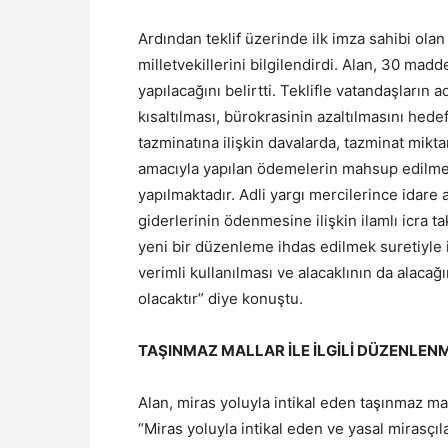
Ardından teklif üzerinde ilk imza sahibi olan 
milletvekillerini bilgilendirdi. Alan, 30 madd
yapılacağını belirtti. Teklifle vatandaşların 
kısaltılması, bürokrasinin azaltılmasını hed
tazminatına ilişkin davalarda, tazminat mikta
amacıyla yapılan ödemelerin mahsup edilmes
yapılmaktadır. Adli yargı mercilerince idare
giderlerinin ödenmesine ilişkin ilamlı icra 
yeni bir düzenleme ihdas edilmek suretiyle 
verimli kullanılması ve alacaklının da alacağ
olacaktır” diye konuştu.
TAŞINMAZ MALLAR İLE İLGİLİ DÜZENLEN
Alan, miras yoluyla intikal eden taşınmaz mal
“Miras yoluyla intikal eden ve yasal mirasçıl