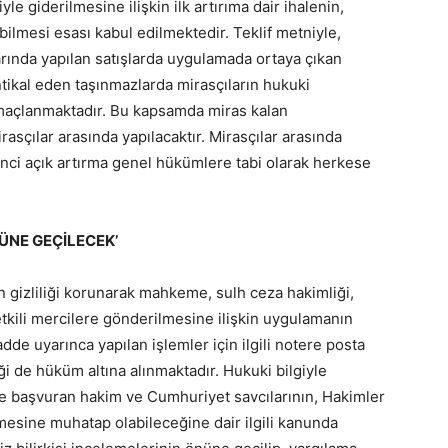
le giderilmesine ilişkin ilk artırıma dair ihalenin,
bilmesi esası kabul edilmektedir. Teklif metniyle,
larında yapılan satışlarda uygulamada ortaya çıkan
ntikal eden taşınmazlarda mirasçıların hukuki
maçlanmaktadır. Bu kapsamda miras kalan
rasçılar arasında yapılacaktır. Mirasçılar arasında
kinci açık artırma genel hükümlere tabi olarak herkese
NÜNE GEÇİLECEK’
n gizliliği korunarak mahkeme, sulh ceza hakimliği,
kili mercilere gönderilmesine ilişkin uygulamanın
adde uyarınca yapılan işlemler için ilgili notere posta
i de hüküm altına alınmaktadır. Hukuki bilgiyle
e başvuran hakim ve Cumhuriyet savcılarının, Hakimler
emesine muhatap olabileceğine dair ilgili kanunda