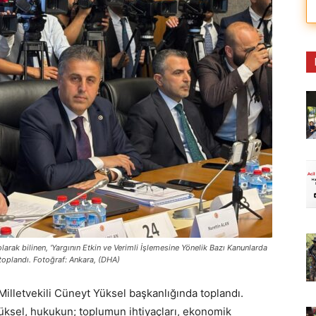
rak bilinen, 'Yargının Etkin ve Verimli İşlemesine Yönelik Bazı Kanunlarda
toplandı. Fotoğraf: Ankara, (DHA)
lletvekili Cüneyt Yüksel başkanlığında toplandı.
üksel, hukukun; toplumun ihtiyaçları, ekonomik