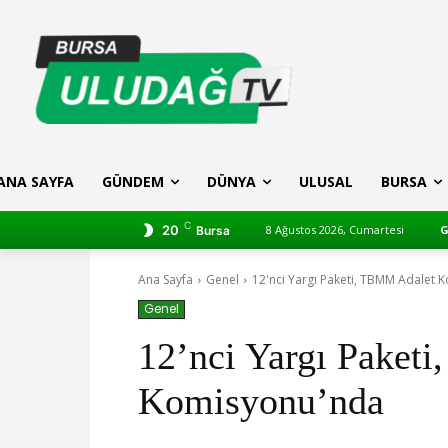
ANA SAYFA
GÜNDEM
DÜNYA
ULUSAL
BURSA
C
20
8 Ağustos 2026, Cumartesi
G
Bursa
Ana Sayfa
Genel
12'nci Yargı Paketi, TBMM Adalet
Genel
12’nci Yargı Paket
Komisyonu’nda