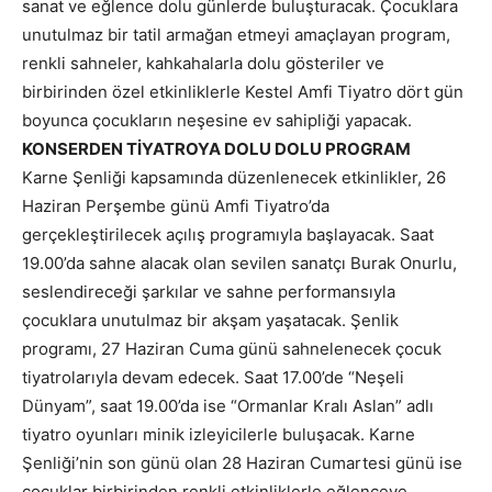
sanat ve eğlence dolu günlerde buluşturacak. Çocuklara
unutulmaz bir tatil armağan etmeyi amaçlayan program,
renkli sahneler, kahkahalarla dolu gösteriler ve
birbirinden özel etkinliklerle Kestel Amfi Tiyatro dört gün
boyunca çocukların neşesine ev sahipliği yapacak.
KONSERDEN TİYATROYA DOLU DOLU PROGRAM
Karne Şenliği kapsamında düzenlenecek etkinlikler, 26
Haziran Perşembe günü Amfi Tiyatro’da
gerçekleştirilecek açılış programıyla başlayacak. Saat
19.00’da sahne alacak olan sevilen sanatçı Burak Onurlu,
seslendireceği şarkılar ve sahne performansıyla
çocuklara unutulmaz bir akşam yaşatacak. Şenlik
programı, 27 Haziran Cuma günü sahnelenecek çocuk
tiyatrolarıyla devam edecek. Saat 17.00’de “Neşeli
Dünyam”, saat 19.00’da ise “Ormanlar Kralı Aslan” adlı
tiyatro oyunları minik izleyicilerle buluşacak. Karne
Şenliği’nin son günü olan 28 Haziran Cumartesi günü ise
çocuklar birbirinden renkli etkinliklerle eğlenceye