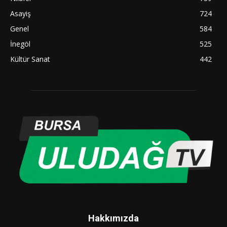
Asayiş
724
Genel
584
İnegöl
525
Kültür Sanat
442
Hakkımızda