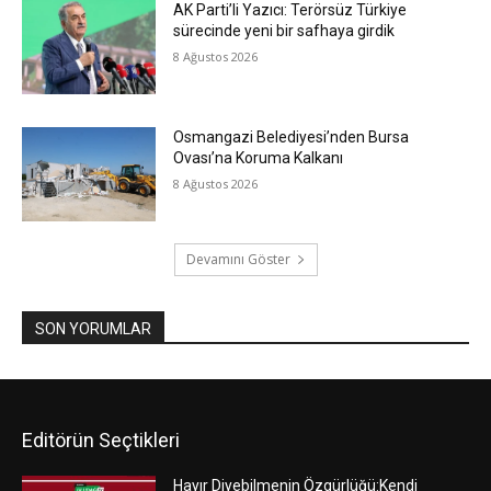
AK Parti’li Yazıcı: Terörsüz Türkiye
sürecinde yeni bir safhaya girdik
8 Ağustos 2026
Osmangazi Belediyesi’nden Bursa
Ovası’na Koruma Kalkanı
8 Ağustos 2026
Devamını Göster
SON YORUMLAR
Editörün Seçtikleri
Hayır Diyebilmenin Özgürlüğü:Kendi