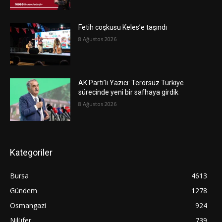
Fetih coşkusu Keles’e taşındı
8 Ağustos 2026
AK Parti’li Yazıcı: Terörsüz Türkiye
sürecinde yeni bir safhaya girdik
8 Ağustos 2026
Kategoriler
Bursa
4613
Gündem
1278
Osmangazi
924
Nilüfer
739