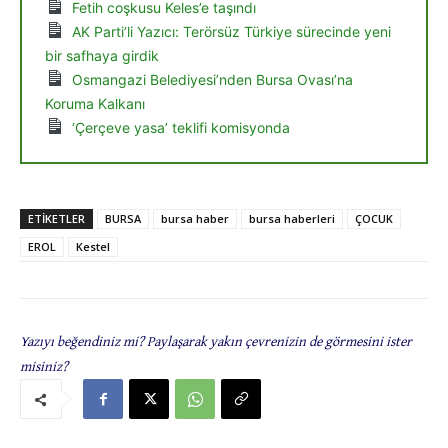
Fetih coşkusu Keles’e taşındı
AK Parti’li Yazıcı: Terörsüz Türkiye sürecinde yeni
bir safhaya girdik
Osmangazi Belediyesi’nden Bursa Ovası’na
Koruma Kalkanı
‘Çerçeve yasa’ teklifi komisyonda
ETIKETLER
BURSA
bursa haber
bursa haberleri
ÇOCUK
EROL
Kestel
Yazıyı beğendiniz mi? Paylaşarak yakın çevrenizin de görmesini ister
misiniz?