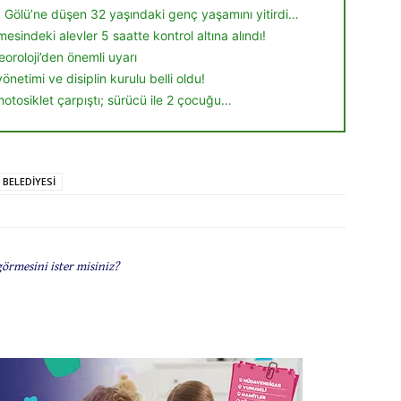
ik Gölü’ne düşen 32 yaşındaki genç yaşamını yitirdi…
esindeki alevler 5 saatte kontrol altına alındı!
oroloji’den önemli uyarı
yönetimi ve disiplin kurulu belli oldu!
motosiklet çarpıştı; sürücü ile 2 çocuğu…
BELEDİYESİ
görmesini ister misiniz?