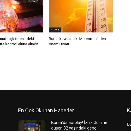
Bursa
murta işletmesindeki
Bursa kavrulacak! Meteoroloji’den
tte kontrol altına alındı!
önemli uyarı
En Çok Okunan Haberler
K
Bursa’da acı olay! İznik Gölü’ne
B
düşen 32 yaşındaki genç