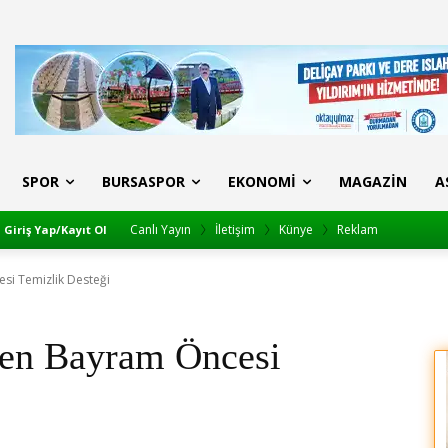
SPOR
BURSASPOR
EKONOMI
MAGAZIN
A
Canlı Yayın
İletişim
Künye
Reklam
Giriş Yap/Kayıt Ol
si Temizlik Desteği
den Bayram Öncesi