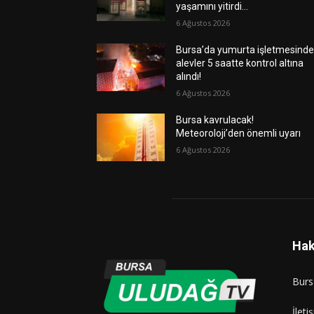
yaşamını yitirdi…
6 Ağustos 2026
Bursa’da yumurta işletmesinde
alevler 5 saatte kontrol altına
alındı!
6 Ağustos 2026
Bursa kavrulacak!
Meteoroloji’den önemli uyarı
6 Ağustos 2026
Hak
Burs
İleti