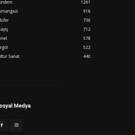
ündem
1261
smangazi
918
lüfer
736
ayiş
712
enel
578
egöl
522
ltür Sanat
440
osyal Medya