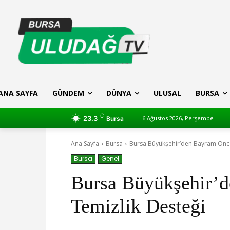
ANA SAYFA
GÜNDEM
DÜNYA
ULUSAL
BURSA
C
23.3
6 Ağustos 2026, Perşembe
Bursa
Ana Sayfa
Bursa
Bursa Büyükşehir’den Bayram Önce
Bursa
Genel
Bursa Büyükşehir’
Temizlik Desteği