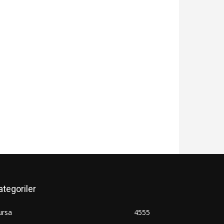
ategoriler
ursa
4555