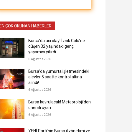
EN ÇOK OKUNAN HABERLER
Bursa’da acı olay! İznik Gölü’ne
düşen 32 yaşındaki genç
yaşamını yitirdi…
6 Ağustos 2026
Bursa’da yumurta işletmesindeki
alevler 5 saatte kontrol altına
alındı!
6 Ağustos 2026
Bursa kavrulacak! Meteoroloji’den
önemli uyarı
6 Ağustos 2026
YENİ Parti’nin Bursa il yönetimi ve