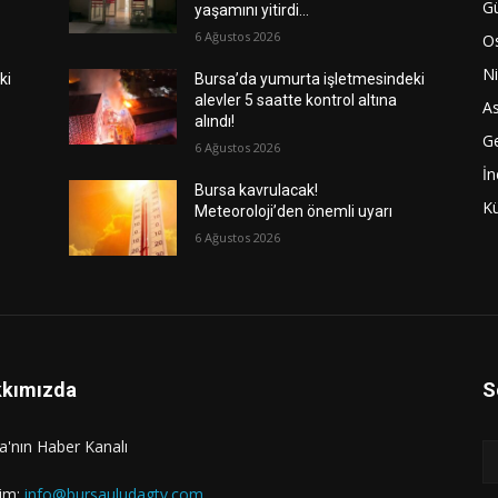
G
yaşamını yitirdi…
6 Ağustos 2026
O
Ni
ki
Bursa’da yumurta işletmesindeki
alevler 5 saatte kontrol altına
As
alındı!
G
6 Ağustos 2026
İn
Bursa kavrulacak!
Kü
Meteoroloji’den önemli uyarı
6 Ağustos 2026
kımızda
S
a'nın Haber Kanalı
şim:
info@bursauludagtv.com