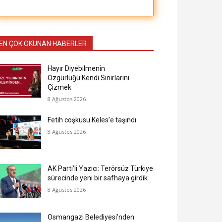
EN ÇOK OKUNAN HABERLER
Hayır Diyebilmenin
Özgürlüğü:Kendi Sınırlarını
Çizmek
8 Ağustos 2026
Fetih coşkusu Keles’e taşındı
8 Ağustos 2026
AK Parti’li Yazıcı: Terörsüz Türkiye
sürecinde yeni bir safhaya girdik
8 Ağustos 2026
Osmangazi Belediyesi’nden