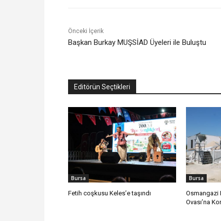
Önceki İçerik
Başkan Burkay MUŞSİAD Üyeleri ile Buluştu
Editörün Seçtikleri
Bursa
Bursa
Fetih coşkusu Keles’e taşındı
Osmangazi B
Ovası’na Ko