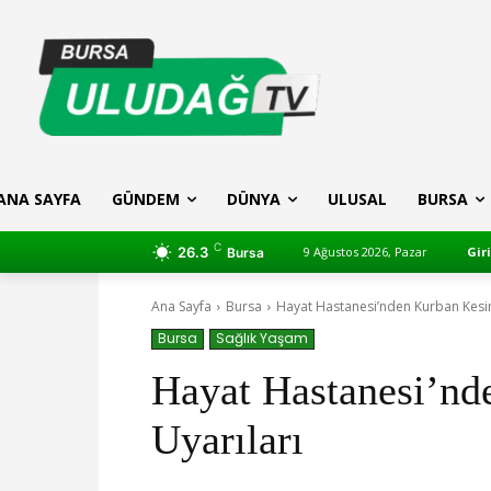
ANA SAYFA
GÜNDEM
DÜNYA
ULUSAL
BURSA
C
26.3
9 Ağustos 2026, Pazar
Gir
Bursa
Ana Sayfa
Bursa
Hayat Hastanesi’nden Kurban Kesim
Bursa
Sağlık Yaşam
Hayat Hastanesi’nd
Uyarıları