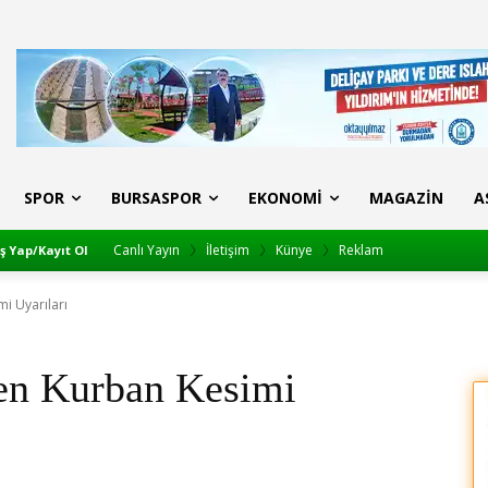
SPOR
BURSASPOR
EKONOMI
MAGAZIN
A
Canlı Yayın
İletişim
Künye
Reklam
iş Yap/Kayıt Ol
i Uyarıları
en Kurban Kesimi