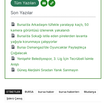
Tüm Yazıları
Son Yazılar
Bursa’da Arkadaşını tüfekle yaralayıp kaçtı, 50
kamera görüntüsü izlenerek yakalandı
Bursa’da Sokağı istila eden pirelerden lavanta
yağıyla korunmaya çalışıyorlar
Bursa Osmangazi’de Oyuncaklar Paylaştıkça
Çoğalacak
Yenişehir Belediyespor, 3. Lig İçin Tecrübeli İsimle
Anlştı
Güneş Alerjisini Sıradan Yanık Sanmayın
ETIKETLER
BURSA
bursa haber
bursa haberleri
Mudanya
Şükrü Çavuş