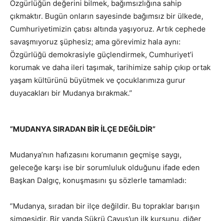
Özgürlüğün değerini bilmek, bağımsızlığına sahip
çıkmaktır. Bugün onların sayesinde bağımsız bir ülkede,
Cumhuriyetimizin çatısı altında yaşıyoruz. Artık cephede
savaşmıyoruz şüphesiz; ama görevimiz hala aynı:
Özgürlüğü demokrasiyle güçlendirmek, Cumhuriyet’i
korumak ve daha ileri taşımak, tarihimize sahip çıkıp ortak
yaşam kültürünü büyütmek ve çocuklarımıza gurur
duyacakları bir Mudanya bırakmak.”
“MUDANYA SIRADAN Bİ
R İLÇ
E DEĞİ
LDİR”
Mudanya’nın hafızasını korumanın geçmişe saygı,
geleceğe karşı ise bir sorumluluk olduğunu ifade eden
Başkan Dalgıç, konuşmasını şu sözlerle tamamladı:
“Mudanya, sıradan bir ilçe değildir. Bu topraklar barışın
simgesidir. Bir yanda Şükrü Çavuş’un ilk kurşunu, diğer