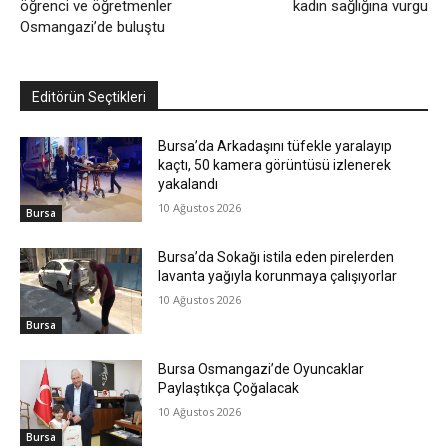
öğrenci ve öğretmenler
kadın sağlığına vurgu
Osmangazi’de buluştu
Editörün Seçtikleri
Bursa’da Arkadaşını tüfekle yaralayıp
kaçtı, 50 kamera görüntüsü izlenerek
yakalandı
10 Ağustos 2026
Bursa
Bursa’da Sokağı istila eden pirelerden
lavanta yağıyla korunmaya çalışıyorlar
10 Ağustos 2026
Bursa
Bursa Osmangazi’de Oyuncaklar
Paylaştıkça Çoğalacak
10 Ağustos 2026
Bursa