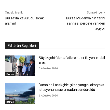
Önceki İçerik
Sonraki İçerik
Bursa’da kavurucu sıcak
Bursa Mudanya’nın tarihi
alarmı!
sahnesi perdeyi yeniden
açıyor
Editörün Seçtikleri
Büyükşehir’den afetlere hazır iki yeni mobil
araç
6 Ağustos 2026
Bursa
Bursa’da Lastikçide çıkan yangın, akaryakıt
istasyonuna sıçramadan söndürüldü
6 Ağustos 2026
Bursa