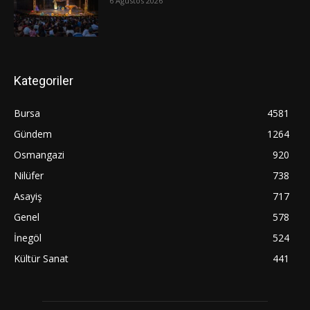
6 Ağustos 2026
Kategoriler
Bursa
4581
Gündem
1264
Osmangazi
920
Nilüfer
738
Asayiş
717
Genel
578
İnegöl
524
Kültür Sanat
441