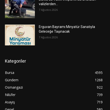
valizlerden…
7 Ağustos 2026
Erguvan Bayramı Minyatür Sanatıyla
Geleceğe Taşınacak
7 Ağustos 2026
Kategoriler
Bursa
4595
Gündem
1268
Osmangazi
922
Nilüfer
739
Asayiş
719
Genel
580