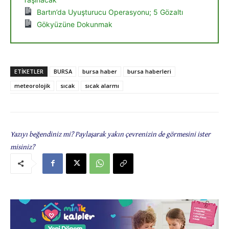
Bartın’da Uyuşturucu Operasyonu; 5 Gözaltı
Gökyüzüne Dokunmak
ETIKETLER
BURSA
bursa haber
bursa haberleri
meteorolojik
sıcak
sıcak alarmı
Yazıyı beğendiniz mi? Paylaşarak yakın çevrenizin de görmesini ister
misiniz?