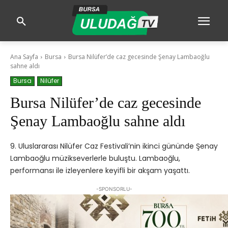
Ana Sayfa
Bursa
Bursa Nilüfer’de caz gecesinde Şenay Lambaoğlu
sahne aldı
Bursa
Nilüfer
Bursa Nilüfer’de caz gecesinde
Şenay Lambaoğlu sahne aldı
9. Uluslararası Nilüfer Caz Festivali’nin ikinci gününde Şenay
Lambaoğlu müzikseverlerle buluştu. Lambaoğlu,
performansı ile izleyenlere keyifli bir akşam yaşattı.
-SPONSORLU-