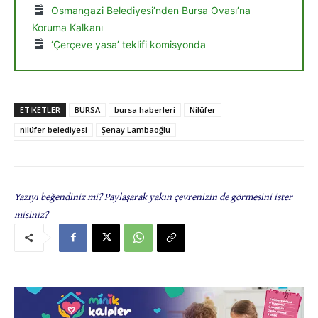
Osmangazi Belediyesi’nden Bursa Ovası’na
Koruma Kalkanı
‘Çerçeve yasa’ teklifi komisyonda
ETIKETLER
BURSA
bursa haberleri
Nilüfer
nilüfer belediyesi
Şenay Lambaoğlu
Yazıyı beğendiniz mi? Paylaşarak yakın çevrenizin de görmesini ister
misiniz?