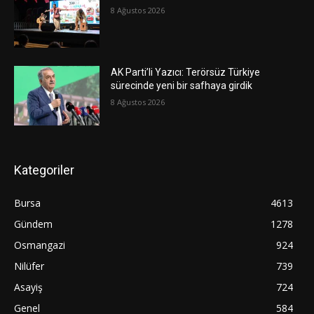
8 Ağustos 2026
AK Parti’li Yazıcı: Terörsüz Türkiye
sürecinde yeni bir safhaya girdik
8 Ağustos 2026
Kategoriler
Bursa
4613
Gündem
1278
Osmangazi
924
Nilüfer
739
Asayiş
724
Genel
584