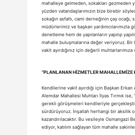
mahalleye gelmeden, sokakları gezmeden yap
yüzden vatandaşlarımızın bize birebir söyled
sokağın asfaltı, cami derneğinin çay ocağı, 
müdürlerimiz ve başkan yardımcılarımızla g
denetleme hem de yapılanların yapılıp yapıl
mahalle buluşmalarına değer veriyoruz. Bir k
vakit ayırdığınız için değerli muhtarlarımıza 
“PLANLANAN HİZMETLER MAHALLEMİZE 
Kendilerine vakit ayırdığı için Başkan Erka
Alemdar Mahallesi Muhtarı İlyas Tırmık ise, 
gerekli görüşmeleri kendileriyle gerçekleştir
sürdürüyoruz. İnşallah herhangi bir aksilik
kazandırılacaktır. Bu vesileyle Osmangazi B
ediyor, katılım sağlayan tüm mahalle sakinle