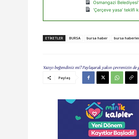
Osmangazi Belediyesi’
‘Çerçeve yasa’ teklifi
ETIKETLER
BURSA
bursa haber
bursa haberler
Yazıyı beğendiniz mi? Paylaşarak yakın çevrenizin de 
Paylaş