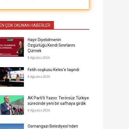
EN ÇOK OKUNAN HABERLER
Hayır Diyebilmenin
Özgürlüğü:Kendi Sınırlarını
Çizmek
8 Ağustos 2026
Fetih coşkusu Keles’e taşındı
8 Ağustos 2026
AK Parti’li Yazıcı: Terörsüz Türkiye
sürecinde yeni bir safhaya girdik
8 Ağustos 2026
Osmangazi Belediyesi’nden