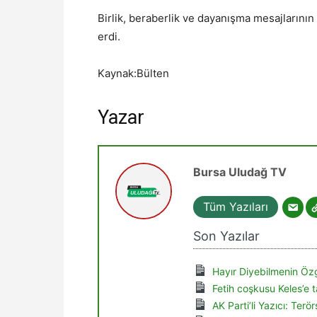
Birlik, beraberlik ve dayanışma mesajlarının 
erdi.
Kaynak:Bülten
Yazar
Bursa Uludağ TV
Tüm Yazıları
Son Yazılar
Hayır Diyebilmenin Özg
Fetih coşkusu Keles’e t
AK Parti’li Yazıcı: Ter