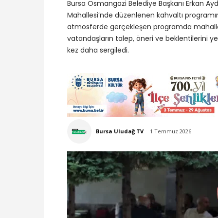
Bursa Osmangazi Belediye Başkanı Erkan Ay
Mahallesi’nde düzenlenen kahvaltı programın
atmosferde gerçekleşen programda mahalle s
vatandaşların talep, öneri ve beklentilerini y
kez daha sergiledi.
Bursa Uludağ TV
1 Temmuz 2026