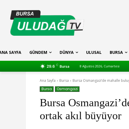
ANA SAYFA
GÜNDEM
DÜNYA
ULUSAL
BURSA
C
29.6
8 Ağustos 2026, Cumartesi
Bursa
Ana Sayfa
Bursa
Bursa Osmangazi’de mahalle buluşm
Bursa
Osmangazi
Bursa Osmangazi’de
ortak akıl büyüyor