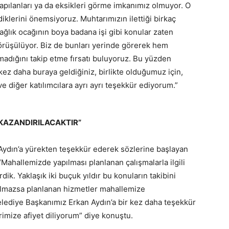
ılanları ya da eksikleri görme imkanımız olmuyor. O
iklerini önemsiyoruz. Muhtarımızın ilettiği birkaç
sağlık ocağının boya badana işi gibi konular zaten
örüşülüyor. Biz de bunları yerinde görerek hem
madığını takip etme fırsatı buluyoruz. Bu yüzden
ez daha buraya geldiğiniz, birlikte olduğumuz için,
ve diğer katılımcılara ayrı ayrı teşekkür ediyorum.”
KAZANDIRILACAKTIR”
n Aydın’a yürekten teşekkür ederek sözlerine başlayan
“Mahallemizde yapılması planlanan çalışmalarla ilgili
dik. Yaklaşık iki buçuk yıldır bu konuların takibini
 olmazsa planlanan hizmetler mahallemize
elediye Başkanımız Erkan Aydın’a bir kez daha teşekkür
rimize afiyet diliyorum” diye konuştu.