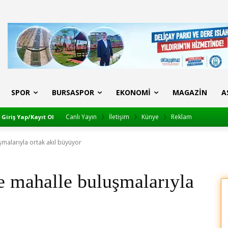
SPOR
BURSASPOR
EKONOMI
MAGAZIN
A
Canlı Yayın
İletişim
Künye
Reklam
Giriş Yap/Kayıt Ol
alarıyla ortak akıl büyüyor
 mahalle buluşmalarıyla