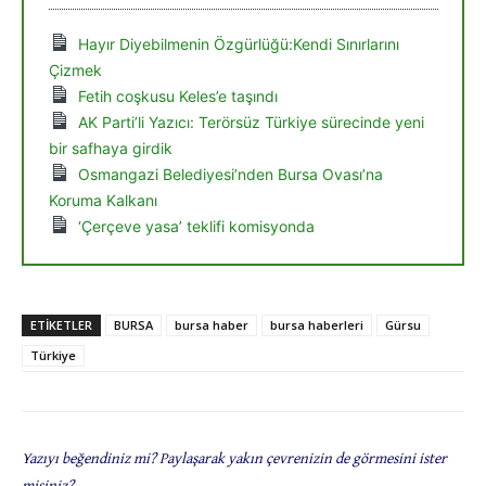
Hayır Diyebilmenin Özgürlüğü:Kendi Sınırlarını
Çizmek
Fetih coşkusu Keles’e taşındı
AK Parti’li Yazıcı: Terörsüz Türkiye sürecinde yeni
bir safhaya girdik
Osmangazi Belediyesi’nden Bursa Ovası’na
Koruma Kalkanı
‘Çerçeve yasa’ teklifi komisyonda
ETIKETLER
BURSA
bursa haber
bursa haberleri
Gürsu
Türkiye
Yazıyı beğendiniz mi? Paylaşarak yakın çevrenizin de görmesini ister
misiniz?