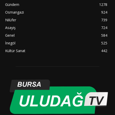
Gündem
1278
Osmangazi
924
Nilüfer
739
Asayiş
724
Genel
584
İnegöl
525
Kültür Sanat
442