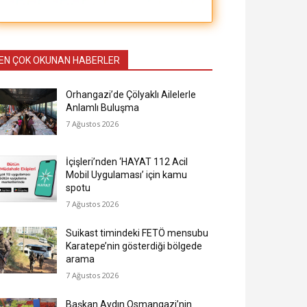
EN ÇOK OKUNAN HABERLER
Orhangazi’de Çölyaklı Ailelerle
Anlamlı Buluşma
7 Ağustos 2026
İçişleri’nden ‘HAYAT 112 Acil
Mobil Uygulaması’ için kamu
spotu
7 Ağustos 2026
Suikast timindeki FETÖ mensubu
Karatepe’nin gösterdiği bölgede
arama
7 Ağustos 2026
Başkan Aydın Osmangazi’nin