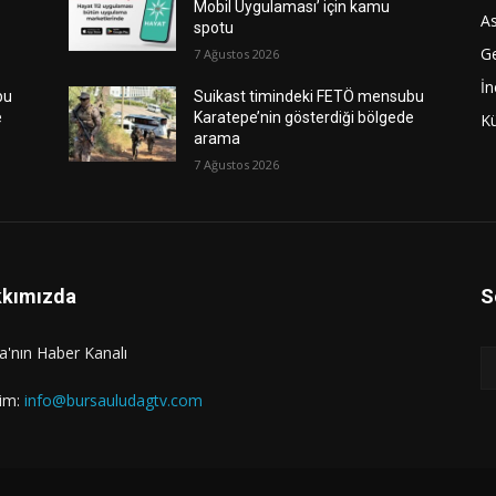
Mobil Uygulaması’ için kamu
As
spotu
G
7 Ağustos 2026
İn
bu
Suikast timindeki FETÖ mensubu
e
Karatepe’nin gösterdiği bölgede
Kü
arama
7 Ağustos 2026
kımızda
S
a'nın Haber Kanalı
şim:
info@bursauludagtv.com