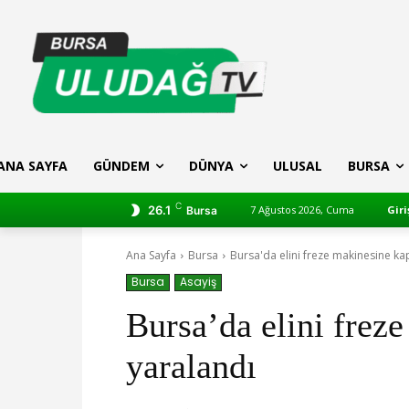
ANA SAYFA
GÜNDEM
DÜNYA
ULUSAL
BURSA
C
26.1
7 Ağustos 2026, Cuma
Giri
Bursa
Ana Sayfa
Bursa
Bursa'da elini freze makinesine kap
Bursa
Asayiş
Bursa’da elini freze
yaralandı