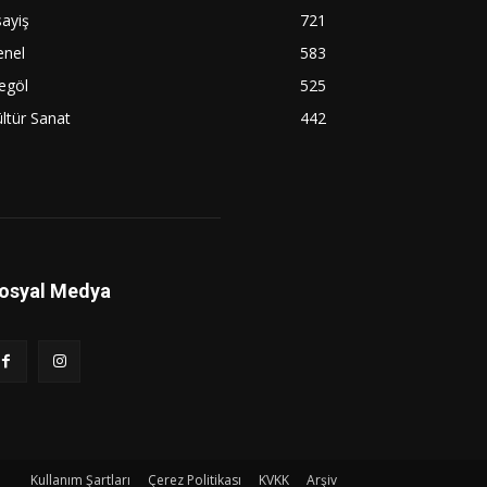
ayiş
721
enel
583
egöl
525
ltür Sanat
442
osyal Medya
Kullanım Şartları
Çerez Politikası
KVKK
Arşiv