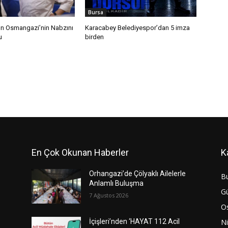
Bursa
n Osmangazi’nin Nabzını
Karacabey Belediyespor’dan 5 imza
u
birden
En Çok Okunan Haberler
K
Orhangazi’de Çölyaklı Ailelerle
B
Anlamlı Buluşma
G
7 Ağustos 2026
O
Ni
İçişleri’nden ‘HAYAT 112 Acil