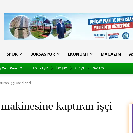
SPOR
BURSASPOR
EKONOMI
MAGAZIN
A
Canlı Yayın
İletişim
Künye
Reklam
ş Yap/Kayıt Ol
tıran işçi yaralandı
 makinesine kaptıran işçi