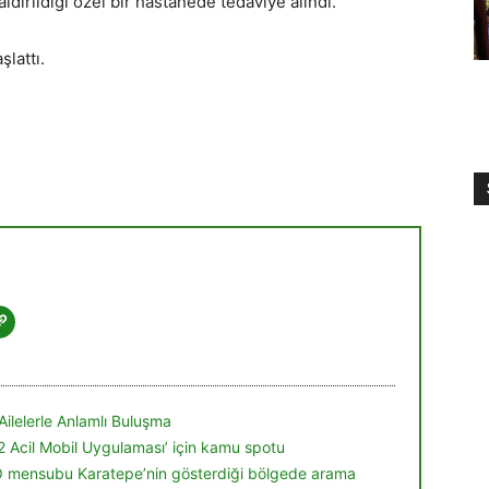
aldırıldığı özel bir hastanede tedaviye alındı.
lattı.
Ailelerle Anlamlı Buluşma
12 Acil Mobil Uygulaması’ için kamu spotu
Ö mensubu Karatepe’nin gösterdiği bölgede arama