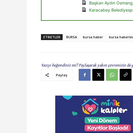
Başkan Aydın Osmanga
Karacabey Belediyespo
ETIKETLER
BURSA
bursa haber
bursa haberler
Yazıyı beğendiniz mi? Paylaşarak yakın çevrenizin de 
Paylaş