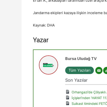
Ertan A., arkadaşları tarafından özel araçla k
Jandarma ekipleri kazaya ilişkin inceleme baş
Kaynak: DHA
Yazar
Bursa Uludağ TV
Tüm Yazıları
Son Yazılar
Orhangazi’de Çölyaklı 
İçişleri’nden ‘HAYAT 1
Suikast timindeki FET