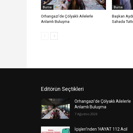
Bursa
Bursa
Orhangazi’de Çölyaklı Ailelerle
Başkan Aydı
Anlamlı Buluşma
Sahada Tutt
Editörün Seçtikleri
Orhangazi’de Çölyaklı Ailelerle
Anlamlı Buluşma
7 Ağustos 2026
İçişleri’nden ‘HAYAT 112 Acil