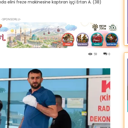
nda elini freze makinesine kaptıran işçi Ertan A. (38)
-SPONSORLU-
59
0