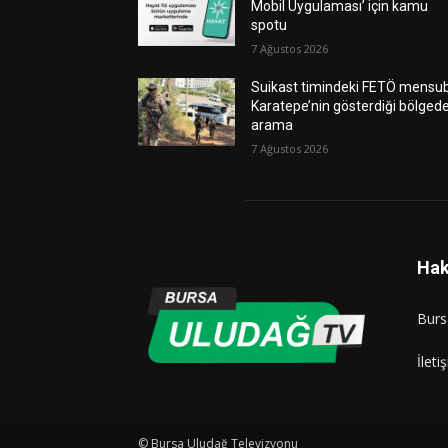
Mobil Uygulaması’ için kamu
spotu
7 Ağustos 2026
Suikast timindeki FETÖ mensu
Karatepe’nin gösterdiği bölged
arama
7 Ağustos 2026
Hak
Burs
İleti
© Bursa Uludağ Televizyonu