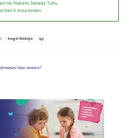
zi’nin Nabzını Sahada Tuttu
r’dan 5 imza birden
i
İnegöl Mobilya
işçi
görmesini ister misiniz?