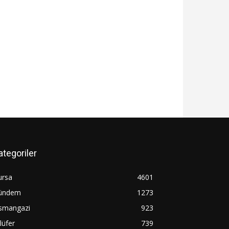
ategoriler
ursa
4601
ündem
1273
smangazi
923
lüfer
739