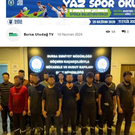
64
0
Bursa Uludağ TV
16 Haziran 2026