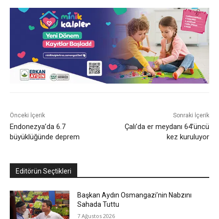
Önceki İçerik
Sonraki İçerik
Endonezya’da 6.7
Çalı’da er meydanı 64’üncü
büyüklüğünde deprem
kez kuruluyor
Editörün Seçtikleri
Başkan Aydın Osmangazi’nin Nabzını
Sahada Tuttu
7 Ağustos 2026