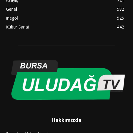
Asayiş
721
Genel
582
İnegöl
525
Kültür Sanat
442
Hakkımızda