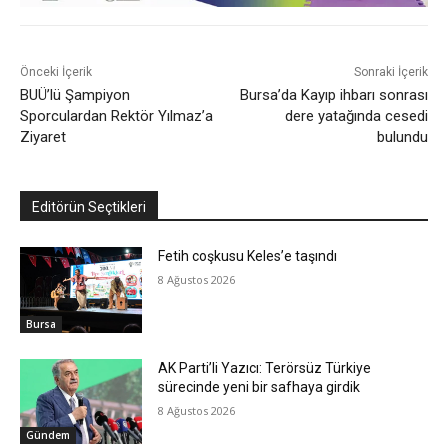
Önceki İçerik
Sonraki İçerik
BUÜ’lü Şampiyon
Bursa’da Kayıp ihbarı sonrası
Sporculardan Rektör Yılmaz’a
dere yatağında cesedi
Ziyaret
bulundu
Editörün Seçtikleri
Fetih coşkusu Keles’e taşındı
8 Ağustos 2026
Bursa
AK Parti’li Yazıcı: Terörsüz Türkiye
sürecinde yeni bir safhaya girdik
8 Ağustos 2026
Gündem