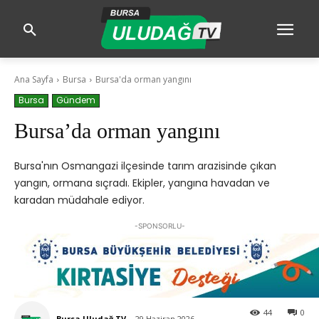
Ana Sayfa
Bursa
Bursa'da orman yangını
Bursa
Gündem
Bursa’da orman yangını
Bursa'nın Osmangazi ilçesinde tarım arazisinde çıkan
yangın, ormana sıçradı. Ekipler, yangına havadan ve
karadan müdahale ediyor.
-SPONSORLU-
44
0
Bursa Uludağ TV