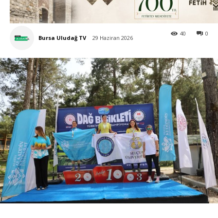
40
0
Bursa Uludağ TV
29 Haziran 2026