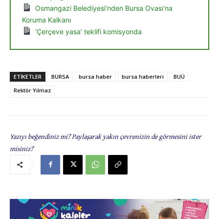
Osmangazi Belediyesi’nden Bursa Ovası’na
Koruma Kalkanı
‘Çerçeve yasa’ teklifi komisyonda
ETIKETLER
BURSA
bursa haber
bursa haberleri
BUÜ
Rektör Yılmaz
Yazıyı beğendiniz mi? Paylaşarak yakın çevrenizin de görmesini ister
misiniz?