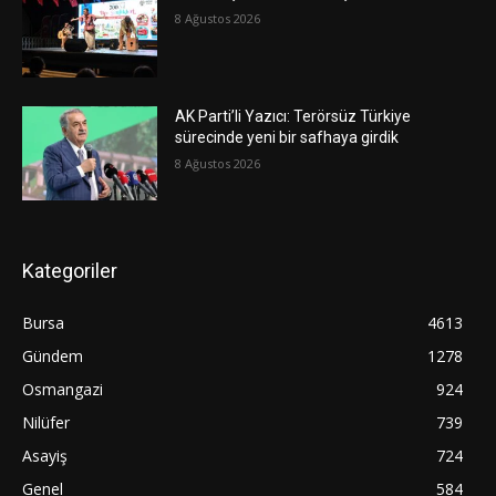
8 Ağustos 2026
AK Parti’li Yazıcı: Terörsüz Türkiye
sürecinde yeni bir safhaya girdik
8 Ağustos 2026
Kategoriler
Bursa
4613
Gündem
1278
Osmangazi
924
Nilüfer
739
Asayiş
724
Genel
584