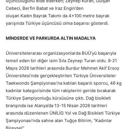
üçüncülüğünü elde ederken; Zeynep Kuran, Gülşah
Cebeci, Berfin Babat ve Iraz Engin’den
oluşan Kadın Bayrak Takımı da 4×100 metre bayrak
yarışında Türkiye üçüncüsü olma başarısı gösterdi.
MİNDERDE VE PARKURDA ALTIN MADALYA
Üniversitelerarası organizasyonlarda BUÜ’yü başarıyla
temsil eden bir diğer isim Sıla Zeynep Turan oldu. 8-21
Mayıs 2026 tarihleri arasında Burdur Mehmet Akif Ersoy
Üniversitesi’nde gerçekleştirilen Türkiye Üniversiteler
Taekwondo Şampiyonası’na katılan başarılı sporcu, 46 kg
kadınlar kategorisinde tüm rakiplerini geride bırakarak
Türkiye Şampiyonluğu kürsüsüne çıktı. Dağ bisikleti
branşında ise Alanya’da 13-15 Nisan 2026 tarihleri
arasında düzenlenen ÜNİLİG Yol ve Dağ Bisikleti Türkiye
Şampiyonası’nda sahne alan Tuğçe Bitirim, “Kadınlar
Bireysel”