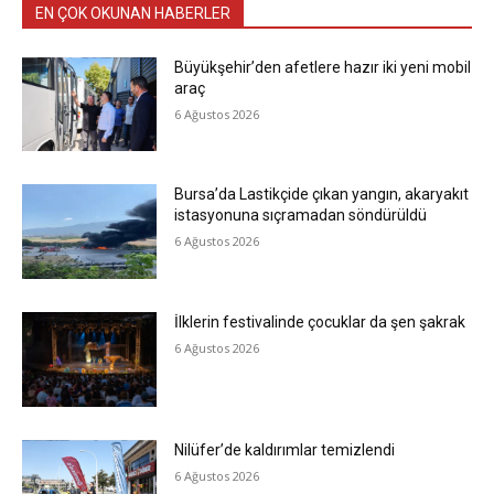
EN ÇOK OKUNAN HABERLER
Büyükşehir’den afetlere hazır iki yeni mobil
araç
6 Ağustos 2026
Bursa’da Lastikçide çıkan yangın, akaryakıt
istasyonuna sıçramadan söndürüldü
6 Ağustos 2026
İlklerin festivalinde çocuklar da şen şakrak
6 Ağustos 2026
Nilüfer’de kaldırımlar temizlendi
6 Ağustos 2026