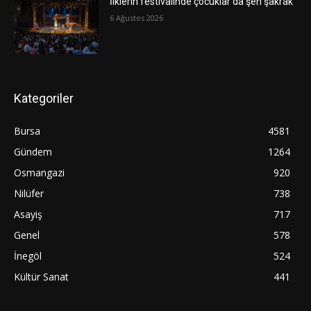
İlklerin festivalinde çocuklar da şen şakrak
6 Ağustos 2026
Kategoriler
Bursa
4581
Gündem
1264
Osmangazi
920
Nilüfer
738
Asayiş
717
Genel
578
İnegöl
524
Kültür Sanat
441