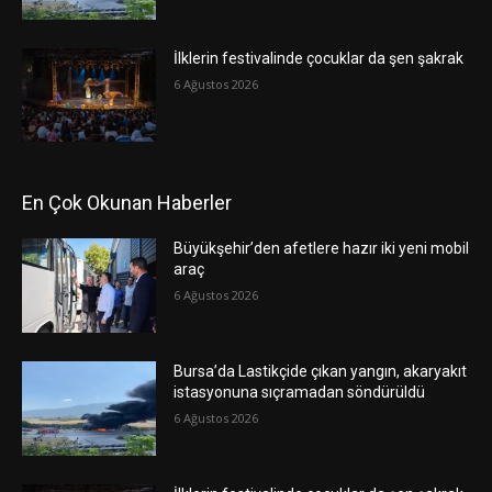
İlklerin festivalinde çocuklar da şen şakrak
6 Ağustos 2026
En Çok Okunan Haberler
Büyükşehir’den afetlere hazır iki yeni mobil
araç
6 Ağustos 2026
Bursa’da Lastikçide çıkan yangın, akaryakıt
istasyonuna sıçramadan söndürüldü
6 Ağustos 2026