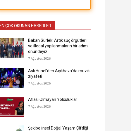
EN ÇOK OKUNAN HABERLER
Bakan Gürlek: Artık suç örgütleri
ve illegal yapılanmaların bir adım
önündeyiz
7 Ağustos 2026
Aslı Hünel’den Açıkhava’da müzik
ziyafeti
7 Ağustos 2026
Atlası Olmayan Yolculuklar
7 Ağustos 2026
Şekibe İnsel Doğal Yaşam Çiftliği