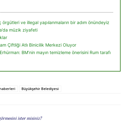
 örgütleri ve illegal yapılanmaların bir adım önündeyiz
a’da müzik ziyafeti
klar
m Çiftliği Atlı Binicilik Merkezi Oluyor
hürman: BM’nin mayın temizleme önerisini Rum tarafı
haberleri
Büyükşehir Belediyesi
görmesini ister misiniz?