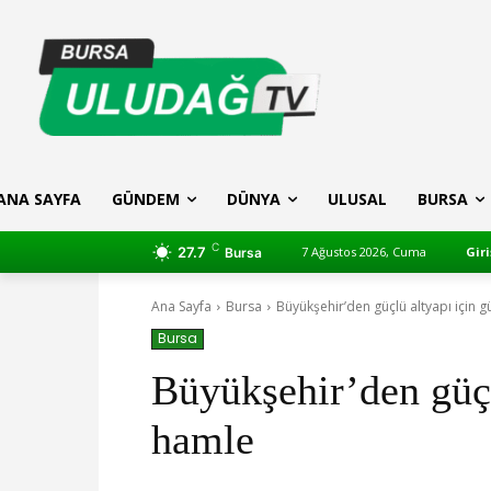
ANA SAYFA
GÜNDEM
DÜNYA
ULUSAL
BURSA
C
27.7
7 Ağustos 2026, Cuma
Giri
Bursa
Ana Sayfa
Bursa
Büyükşehir’den güçlü altyapı için 
Bursa
Büyükşehir’den güçl
hamle