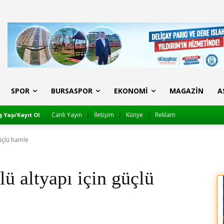
SPOR
BURSASPOR
EKONOMI
MAGAZIN
A
Canlı Yayın
İletişim
Künye
Reklam
ş Yap/Kayıt Ol
güçlü hamle
ü altyapı için güçlü