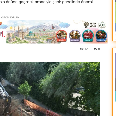
ılarının önüne geçmek amacıyla şehir genelinde önemli
-SPONSORLU-
62
0