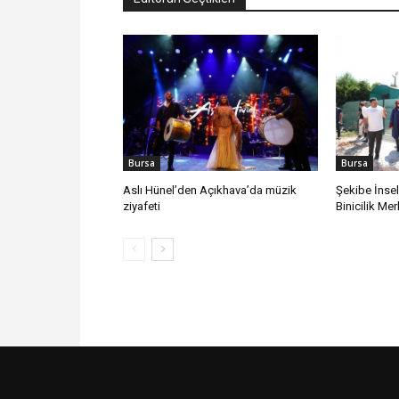
Bursa
Bursa
Aslı Hünel’den Açıkhava’da müzik
Şekibe İnsel
ziyafeti
Binicilik Me