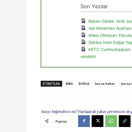
Son Yazılar
Bakan Gürlek: Artık suç
Aslı Hünel’den Açıkhav
Atlası Olmayan Yolculu
Şekibe İnsel Doğal Yaşa
KKTC Cumhurbaşkanı Er
reddetti
ETIKETLER
BİBA
BURSA
bursa haber
bursa 
Yazıyı beğendiniz mi? Paylaşarak yakın çevrenizin de 
Paylaş