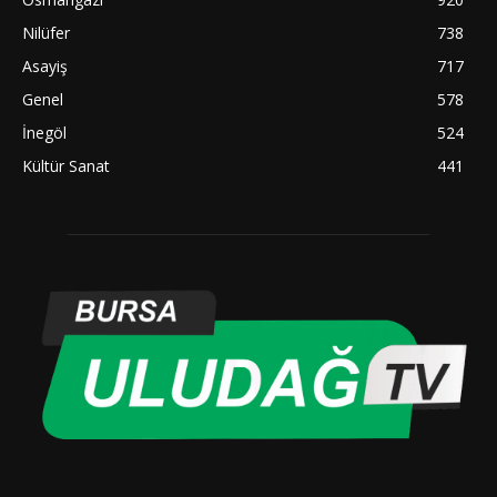
Nilüfer
738
Asayiş
717
Genel
578
İnegöl
524
Kültür Sanat
441