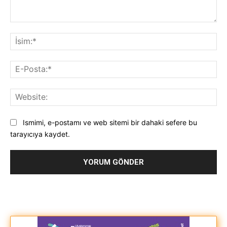
Yorum:
İsi
E-
Pos
Web
Ismimi, e-postamı ve web sitemi bir dahaki sefere bu
tarayıcıya kaydet.