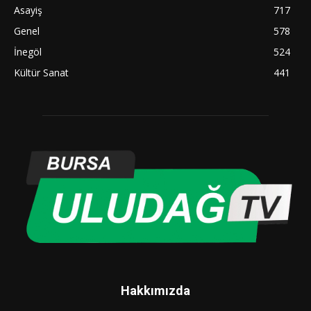
Asayiş
717
Genel
578
İnegöl
524
Kültür Sanat
441
Hakkımızda