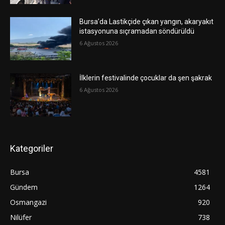
Bursa’da Lastikçide çıkan yangın, akaryakıt
istasyonuna sıçramadan söndürüldü
6 Ağustos 2026
İlklerin festivalinde çocuklar da şen şakrak
6 Ağustos 2026
Kategoriler
Bursa
4581
Gündem
1264
Osmangazi
920
Nilüfer
738