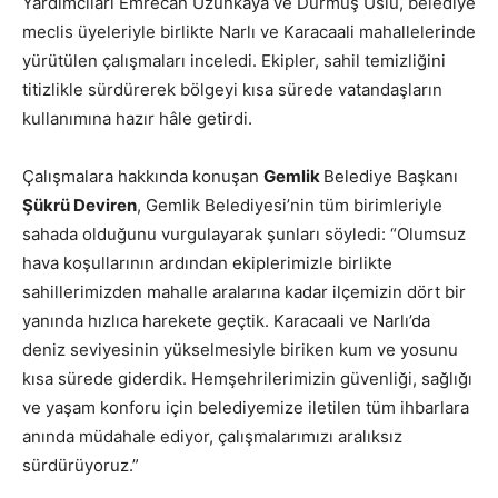
Yardımcıları Emrecan Uzunkaya ve Durmuş Uslu, belediye
meclis üyeleriyle birlikte Narlı ve Karacaali mahallelerinde
yürütülen çalışmaları inceledi. Ekipler, sahil temizliğini
titizlikle sürdürerek bölgeyi kısa sürede vatandaşların
kullanımına hazır hâle getirdi.
Çalışmalara hakkında konuşan
Gemlik
Belediye Başkanı
Şükrü Deviren
, Gemlik Belediyesi’nin tüm birimleriyle
sahada olduğunu vurgulayarak şunları söyledi: “Olumsuz
hava koşullarının ardından ekiplerimizle birlikte
sahillerimizden mahalle aralarına kadar ilçemizin dört bir
yanında hızlıca harekete geçtik. Karacaali ve Narlı’da
deniz seviyesinin yükselmesiyle biriken kum ve yosunu
kısa sürede giderdik. Hemşehrilerimizin güvenliği, sağlığı
ve yaşam konforu için belediyemize iletilen tüm ihbarlara
anında müdahale ediyor, çalışmalarımızı aralıksız
sürdürüyoruz.”