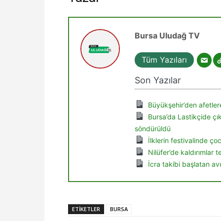
Bursa Uludağ TV
Tüm Yazıları
Son Yazılar
Büyükşehir’den afetlere
Bursa’da Lastikçide ç
söndürüldü
İlklerin festivalinde ç
Nilüfer’de kaldırımlar 
İcra takibi başlatan av
ETIKETLER
BURSA