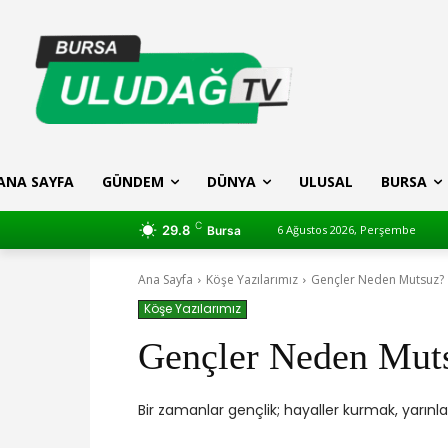
ANA SAYFA
GÜNDEM
DÜNYA
ULUSAL
BURSA
C
29.8
6 Ağustos 2026, Perşembe
Bursa
Ana Sayfa
Köşe Yazılarımız
Gençler Neden Mutsuz?
Köşe Yazılarımız
Gençler Neden Mut
Bir zamanlar gençlik; hayaller kurmak, yarı