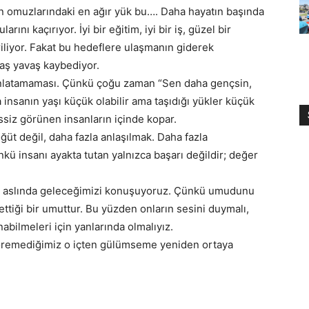
rin omuzlarındaki en ağır yük bu…. Daha hayatın başında
rını kaçırıyor. İyi bir eğitim, iyi bir iş, güzel bir
iliyor. Fakat bu hedeflere ulaşmanın giderek
vaş yavaş kaybediyor.
ı anlatamaması. Çünkü çoğu zaman “Sen daha gençsin,
 insanın yaşı küçük olabilir ama taşıdığı yükler küçük
essiz görünen insanların içinde kopar.
öğüt değil, daha fazla anlaşılmak. Daha fazla
nkü insanı ayakta tutan yalnızca başarı değildir; değer
 aslında geleceğimizi konuşuyoruz. Çünkü umudunu
tiği bir umuttur. Bu yüzden onların sesini duymalı,
nabilmeleri için yanlarında olmalıyız.
öremediğimiz o içten gülümseme yeniden ortaya