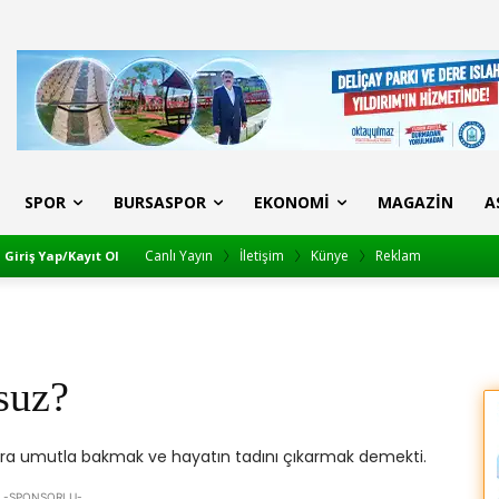
SPOR
BURSASPOR
EKONOMI
MAGAZIN
A
Canlı Yayın
İletişim
Künye
Reklam
Giriş Yap/Kayıt Ol
suz?
nlara umutla bakmak ve hayatın tadını çıkarmak demekti.
-SPONSORLU-