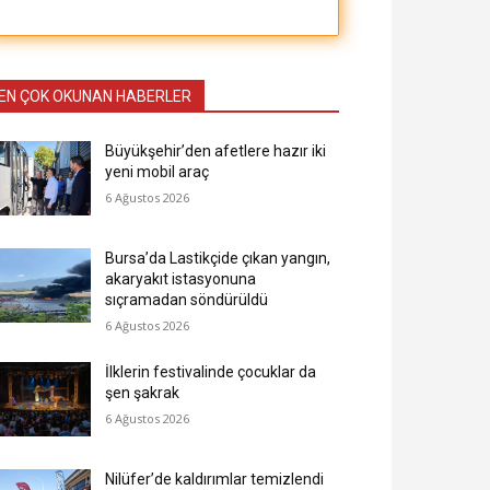
EN ÇOK OKUNAN HABERLER
Büyükşehir’den afetlere hazır iki
yeni mobil araç
6 Ağustos 2026
Bursa’da Lastikçide çıkan yangın,
akaryakıt istasyonuna
sıçramadan söndürüldü
6 Ağustos 2026
İlklerin festivalinde çocuklar da
şen şakrak
6 Ağustos 2026
Nilüfer’de kaldırımlar temizlendi