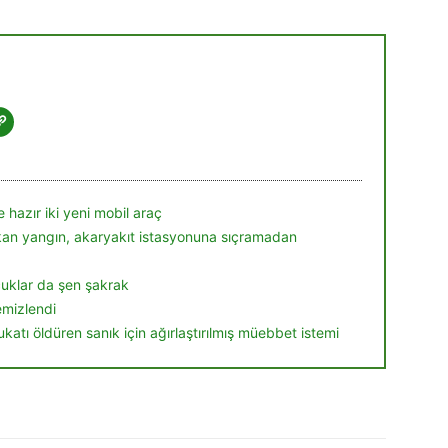
 hazır iki yeni mobil araç
ıkan yangın, akaryakıt istasyonuna sıçramadan
ocuklar da şen şakrak
temizlendi
ukatı öldüren sanık için ağırlaştırılmış müebbet istemi