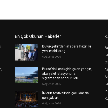
En Çok Okunan Haberler
K
i
Büyükşehir’den afetlere hazır iki
B
yeni mobil araç
G
6 Ağustos 2026
O
Ni
n,
Bursa’da Lastikçide çıkan yangın,
akaryakıt istasyonuna
As
sıçramadan söndürüldü
G
6 Ağustos 2026
İn
İlklerin festivalinde çocuklar da
şen şakrak
Kü
6 Ağustos 2026