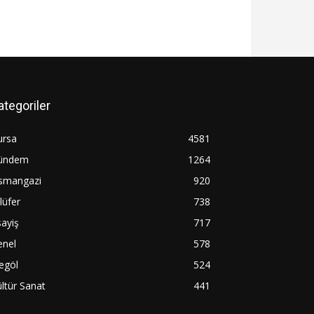
ategoriler
ursa
4581
ündem
1264
smangazi
920
lüfer
738
ayiş
717
enel
578
egöl
524
ltür Sanat
441