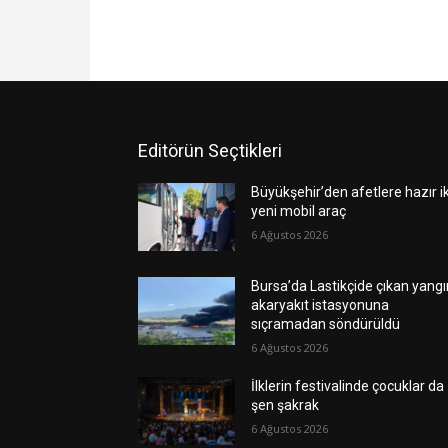
Editörün Seçtikleri
Büyükşehir’den afetlere hazır ik
yeni mobil araç
6 Ağustos 2026
Bursa’da Lastikçide çıkan yangı
akaryakıt istasyonuna
sıçramadan söndürüldü
6 Ağustos 2026
İlklerin festivalinde çocuklar da
şen şakrak
6 Ağustos 2026