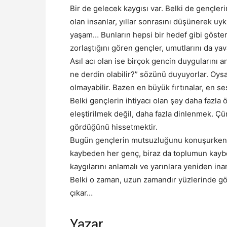
Bir de gelecek kaygısı var. Belki de gençle
olan insanlar, yıllar sonrasını düşünerek uykula
yaşam… Bunların hepsi bir hedef gibi göster
zorlaştığını gören gençler, umutlarını da ya
Asıl acı olan ise birçok gencin duyguların
ne derdin olabilir?” sözünü duyuyorlar. Oysa
olmayabilir. Bazen en büyük fırtınalar, en s
Belki gençlerin ihtiyacı olan şey daha fazla 
eleştirilmek değil, daha fazla dinlenmek. Çü
gördüğünü hissetmektir.
Bugün gençlerin mutsuzluğunu konuşurken
kaybeden her genç, biraz da toplumun kaybet
kaygılarını anlamalı ve yarınlara yeniden ina
Belki o zaman, uzun zamandır yüzlerinde g
çıkar…
Yazar