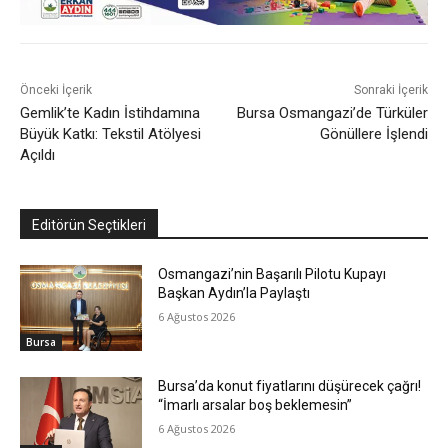
Önceki İçerik
Sonraki İçerik
Gemlik’te Kadın İstihdamına
Bursa Osmangazi’de Türküler
Büyük Katkı: Tekstil Atölyesi
Gönüllere İşlendi
Açıldı
Editörün Seçtikleri
Osmangazi’nin Başarılı Pilotu Kupayı
Başkan Aydın’la Paylaştı
6 Ağustos 2026
Bursa
Bursa’da konut fiyatlarını düşürecek çağrı!
“İmarlı arsalar boş beklemesin”
6 Ağustos 2026