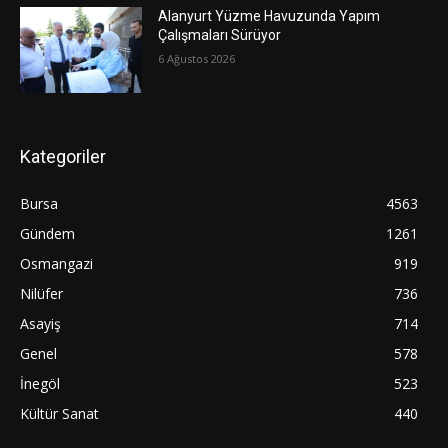
Alanyurt Yüzme Havuzunda Yapım
Çalışmaları Sürüyor
6 Ağustos 2026
Kategoriler
Bursa
4563
Gündem
1261
Osmangazi
919
Nilüfer
736
Asayiş
714
Genel
578
İnegöl
523
Kültür Sanat
440