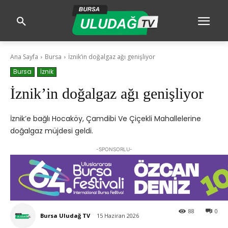
Ana Sayfa
Bursa
İznik’in doğalgaz ağı genişliyor
Bursa
İznik
İznik’in doğalgaz ağı genişliyor
İznik’e bağlı Hocaköy, Çamdibi Ve Çiçekli Mahallelerine
doğalgaz müjdesi geldi.
-SPONSORLU-
88
0
Bursa Uludağ TV
15 Haziran 2026