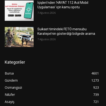
İçişleri’nden ‘HAYAT 112 Acil Mobil
Uygulaması’ için kamu spotu
7 Ağustos 2026
Suikast timindeki FETÖ mensubu
Karatepe’nin gösterdiği bölgede arama
7 Ağustos 2026
Kategoriler
Bursa
4601
Gündem
1273
Osmangazi
923
Nilüfer
739
Asayiş
721