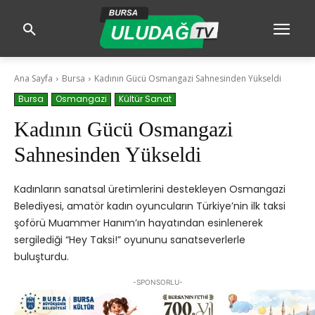
Ana Sayfa
Bursa
Kadının Gücü Osmangazi Sahnesinden Yükseldi
Bursa
Osmangazi
Kültür Sanat
Kadının Gücü Osmangazi
Sahnesinden Yükseldi
Kadınların sanatsal üretimlerini destekleyen Osmangazi
Belediyesi, amatör kadın oyuncuların Türkiye’nin ilk taksi
şoförü Muammer Hanım’ın hayatından esinlenerek
sergilediği “Hey Taksi!” oyununu sanatseverlerle
buluşturdu.
-SPONSORLU-