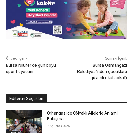
Önceki İçerik
Sonraki İçerik
Bursa Nilüfer’de gün boyu
Bursa Osmangazi
spor heyecanı
Belediyesi’nden çocuklara
güvenli okul sokağı
Editörün Seçtikleri
Orhangazi’de Çölyaklı Ailelerle Anlamlı
Buluşma
7 Ağustos 2026