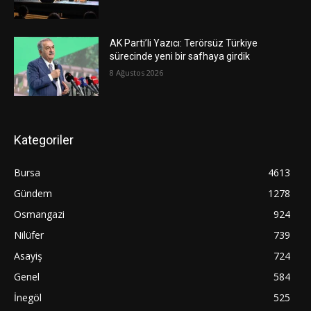
AK Parti’li Yazıcı: Terörsüz Türkiye
sürecinde yeni bir safhaya girdik
8 Ağustos 2026
Kategoriler
Bursa
4613
Gündem
1278
Osmangazi
924
Nilüfer
739
Asayiş
724
Genel
584
İnegöl
525