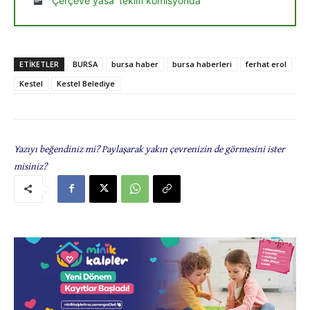
‘Çerçeve yasa’ teklifi komisyonda
ETIKETLER
BURSA
bursa haber
bursa haberleri
ferhat erol
Kestel
Kestel Belediye
Yazıyı beğendiniz mi? Paylaşarak yakın çevrenizin de görmesini ister
misiniz?