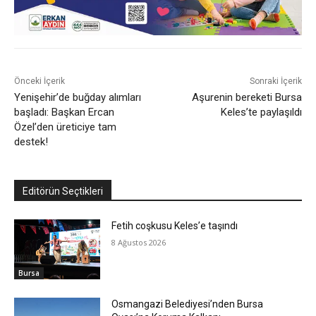
Önceki İçerik
Sonraki İçerik
Yenişehir’de buğday alımları
Aşurenin bereketi Bursa
başladı: Başkan Ercan
Keles’te paylaşıldı
Özel’den üreticiye tam
destek!
Editörün Seçtikleri
Fetih coşkusu Keles’e taşındı
8 Ağustos 2026
Bursa
Osmangazi Belediyesi’nden Bursa