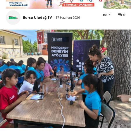
71
0
Bursa Uludağ TV
17 Haziran 2026