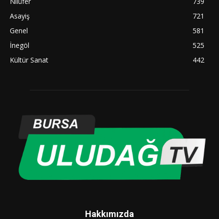
Nilüfer
739
Asayiş
721
Genel
581
İnegöl
525
Kültür Sanat
442
Hakkımızda