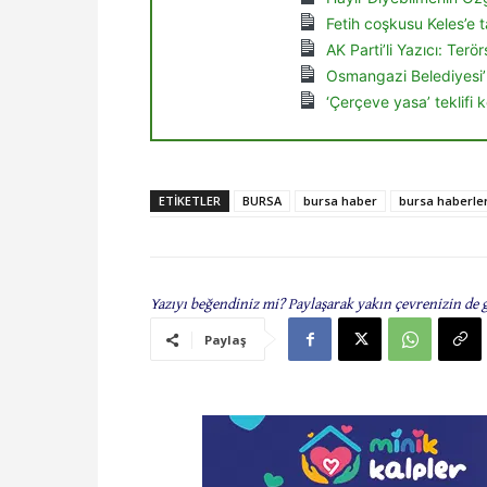
Fetih coşkusu Keles’e t
AK Parti’li Yazıcı: Ter
Osmangazi Belediyesi’
‘Çerçeve yasa’ teklifi
ETIKETLER
BURSA
bursa haber
bursa haberler
Yazıyı beğendiniz mi? Paylaşarak yakın çevrenizin de 
Paylaş