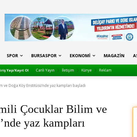
SPOR
BURSASPOR
EKONOMI
MAGAZIN
A
Canlı Yayın
İletişim
Künye
Reklam
iriş Yap/Kayıt Ol
im ve Doğa Köy Enstitüsü’nde yaz kampları başladı
ili Çocuklar Bilim ve
’nde yaz kampları