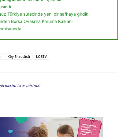
aşındı
örsüz Türkiye sürecinde yeni bir safhaya girdik
nden Bursa Ovası’na Koruma Kalkanı
 komisyonda
i
Köy Enstitüsü
LÖSEV
görmesini ister misiniz?