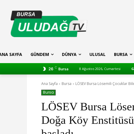
ANA SAYFA
GÜNDEM
DÜNYA
ULUSAL
BURSA
C
26
8 Ağustos 2026, Cumartesi
G
Bursa
Ana Sayfa
Bursa
LÖSEV Bursa Lösemili Çocuklar Bil
Bursa
LÖSEV Bursa Lösem
Doğa Köy Enstitüsü
başladı