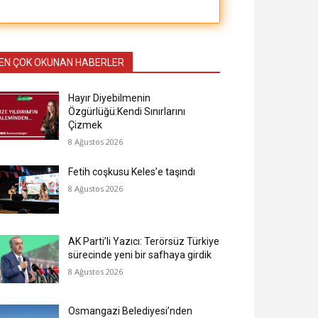
EN ÇOK OKUNAN HABERLER
Hayır Diyebilmenin
Özgürlüğü:Kendi Sınırlarını
Çizmek
8 Ağustos 2026
Fetih coşkusu Keles’e taşındı
8 Ağustos 2026
AK Parti’li Yazıcı: Terörsüz Türkiye
sürecinde yeni bir safhaya girdik
8 Ağustos 2026
Osmangazi Belediyesi’nden