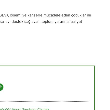
ÖSEV), lösemi ve kanserle mücadele eden çocuklar ile
 manevi destek sağlayan; toplum yararına faaliyet
ürlüğü:Kendi Sınırlarını Çizmek