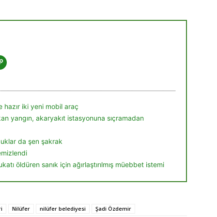
 hazır iki yeni mobil araç
ıkan yangın, akaryakıt istasyonuna sıçramadan
ocuklar da şen şakrak
temizlendi
ukatı öldüren sanık için ağırlaştırılmış müebbet istemi
i
Nilüfer
nilüfer belediyesi
Şadi Özdemir