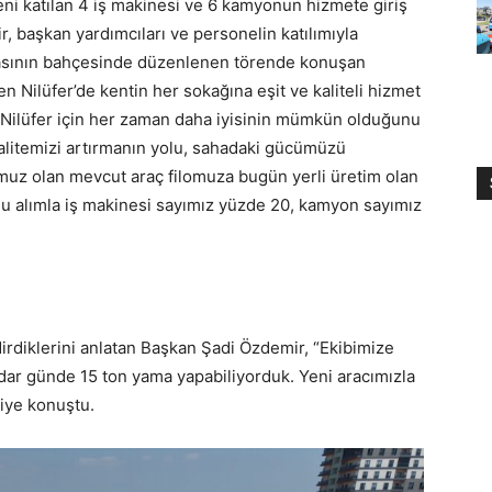
yeni katılan 4 iş makinesi ve 6 kamyonun hizmete giriş
, başkan yardımcıları ve personelin katılımıyla
inasının bahçesinde düzenlenen törende konuşan
Nilüfer’de kentin her sokağına eşit ve kaliteli hizmet
di. Nilüfer için her zaman daha iyisinin mümkün olduğunu
litemizi artırmanın yolu, sahadaki gücümüzü
muz olan mevcut araç filomuza bugün yerli üretim olan
Bu alımla iş makinesi sayımız yüzde 20, kamyon sayımız
ndirdiklerini anlatan Başkan Şadi Özdemir, “Ekibimize
adar günde 15 ton yama yapabiliyorduk. Yeni aracımızla
diye konuştu.