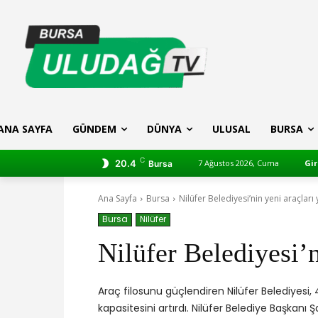
ANA SAYFA
GÜNDEM
DÜNYA
ULUSAL
BURSA
C
20.4
7 Ağustos 2026, Cuma
Gir
Bursa
Ana Sayfa
Bursa
Nilüfer Belediyesi’nin yeni araçları
Bursa
Nilüfer
Nilüfer Belediyesi’n
Araç filosunu güçlendiren Nilüfer Belediyesi
kapasitesini artırdı. Nilüfer Belediye Başkanı Ş