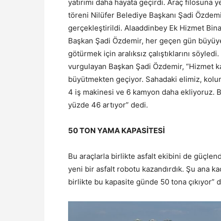
yatırımı daha hayata geçirdi. Araç filosuna 
töreni Nilüfer Belediye Başkanı Şadi Özdemir
gerçekleştirildi. Alaaddinbey Ek Hizmet B
Başkan Şadi Özdemir, her geçen gün büyüyen 
götürmek için aralıksız çalıştıklarını söyle
vurgulayan Başkan Şadi Özdemir, “Hizmet ka
büyütmekten geçiyor. Sahadaki elimiz, kolu
4 iş makinesi ve 6 kamyon daha ekliyoruz. 
yüzde 46 artıyor” dedi.
50 TON YAMA KAPASİTESİ
Bu araçlarla birlikte asfalt ekibini de güçle
yeni bir asfalt robotu kazandırdık. Şu ana k
birlikte bu kapasite günde 50 tona çıkıyor” 