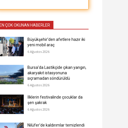
EN ÇOK OKUNAN HABERLER
Büyükşehir’den afetlere hazır iki
yeni mobil araç
6 Ağustos 2026
Bursa’da Lastikçide çıkan yangın,
akaryakıt istasyonuna
sıçramadan söndürüldü
6 Ağustos 2026
İlklerin festivalinde çocuklar da
şen şakrak
6 Ağustos 2026
Nilüfer’de kaldırımlar temizlendi