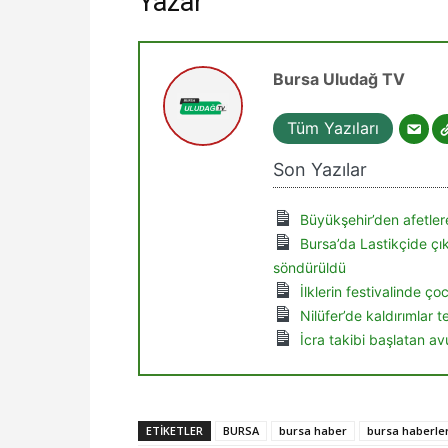
Yazar
Bursa Uludağ TV
Tüm Yazıları
Son Yazılar
Büyükşehir’den afetlere
Bursa’da Lastikçide ç
söndürüldü
İlklerin festivalinde ç
Nilüfer’de kaldırımlar 
İcra takibi başlatan av
ETIKETLER
BURSA
bursa haber
bursa haberler