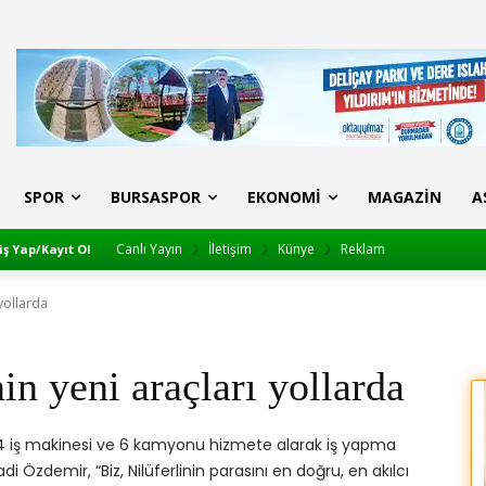
SPOR
BURSASPOR
EKONOMI
MAGAZIN
A
Canlı Yayın
İletişim
Künye
Reklam
iş Yap/Kayıt Ol
 yollarda
in yeni araçları yollarda
, 4 iş makinesi ve 6 kamyonu hizmete alarak iş yapma
adi Özdemir, “Biz, Nilüferlinin parasını en doğru, en akılcı