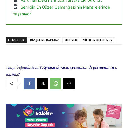
Park halindeki hafif ticari araçta ölü bulundu
Şenliğin En Güzeli Osmangazi’nin Mahallelerinde
Yaşanıyor
ETIKETLER
BİR ŞEHRE BAKMAK
NİLÜFER
NİLÜFER BELEDİYESİ
Yazıyı beğendiniz mi? Paylaşarak yakın çevrenizin de görmesini ister
misiniz?