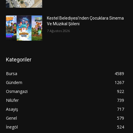
Kestel Belediyesi’nden Çocuklara Sinema
Ve Müzikal Şöleni
7 Ağustos 2026
Kategoriler
Bursa
4589
Gündem
1267
Osmangazi
922
Nilüfer
739
Asayiş
717
Genel
579
İnegöl
524