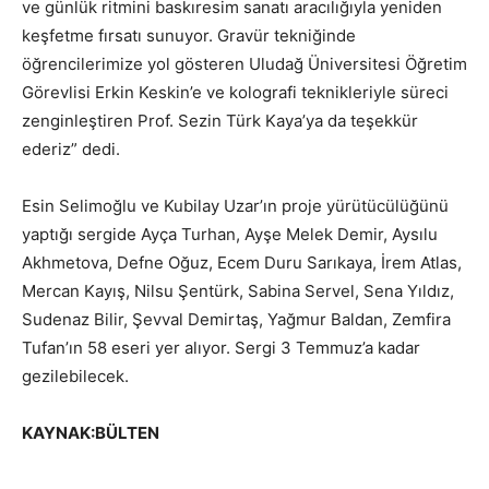
ve günlük ritmini baskıresim sanatı aracılığıyla yeniden
keşfetme fırsatı sunuyor. Gravür tekniğinde
öğrencilerimize yol gösteren Uludağ Üniversitesi Öğretim
Görevlisi Erkin Keskin’e ve kolografi teknikleriyle süreci
zenginleştiren Prof. Sezin Türk Kaya’ya da teşekkür
ederiz” dedi.
Esin Selimoğlu ve Kubilay Uzar’ın proje yürütücülüğünü
yaptığı sergide Ayça Turhan, Ayşe Melek Demir, Aysılu
Akhmetova, Defne Oğuz, Ecem Duru Sarıkaya, İrem Atlas,
Mercan Kayış, Nilsu Şentürk, Sabina Servel, Sena Yıldız,
Sudenaz Bilir, Şevval Demirtaş, Yağmur Baldan, Zemfira
Tufan’ın 58 eseri yer alıyor. Sergi 3 Temmuz’a kadar
gezilebilecek.
KAYNAK:BÜLTEN