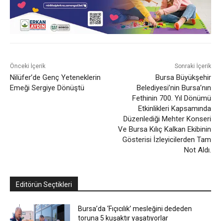
Önceki İçerik
Sonraki İçerik
Nilüfer’de Genç Yeteneklerin
Bursa Büyükşehir
Emeği Sergiye Dönüştü
Belediyesi’nin Bursa’nın
Fethinin 700. Yıl Dönümü
Etkinlikleri Kapsamında
Düzenlediği Mehter Konseri
Ve Bursa Kılıç Kalkan Ekibinin
Gösterisi İzleyicilerden Tam
Not Aldı.
Editörün Seçtikleri
Bursa’da ‘Fıçıcılık’ mesleğini dededen
toruna 5 kuşaktır yaşatıyorlar