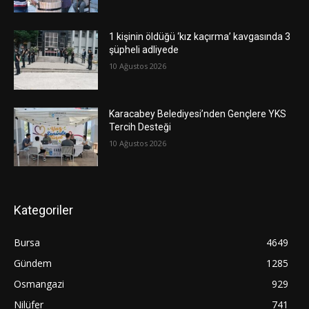
1 kişinin öldüğü ‘kız kaçırma’ kavgasında 3
şüpheli adliyede
10 Ağustos 2026
Karacabey Belediyesi’nden Gençlere YKS
Tercih Desteği
10 Ağustos 2026
Kategoriler
Bursa
4649
Gündem
1285
Osmangazi
929
Nilüfer
741