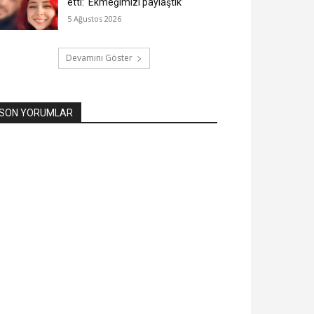
etti: ‘Ekmeğimizi paylaştık’
5 Ağustos 2026
Devamını Göster
SON YORUMLAR