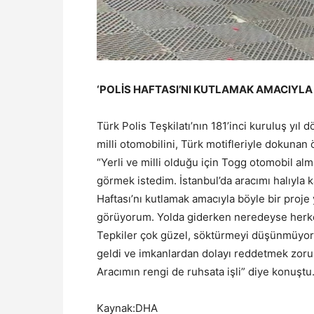
‘POLİS HAFTASI’NI KUTLAMAK AMACIYLA 
Türk Polis Teşkilatı’nın 181’inci kuruluş yıl 
milli otomobilini, Türk motifleriyle dokunan 
“Yerli ve milli olduğu için Togg otomobil al
görmek istedim. İstanbul’da aracımı halıyla ka
Haftası’nı kutlamak amacıyla böyle bir proje 
görüyorum. Yolda giderken neredeyse herkes
Tepkiler çok güzel, söktürmeyi düşünmüyorum
geldi ve imkanlardan dolayı reddetmek zoru
Aracımın rengi de ruhsata işli” diye konuştu
Kaynak:DHA