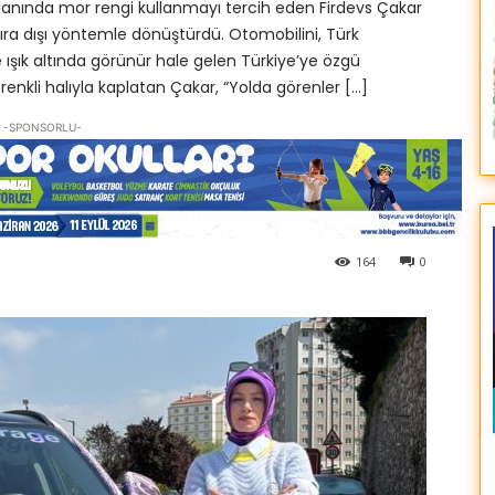
alanında mor rengi kullanmayı tercih eden Firdevs Çakar
 sıra dışı yöntemle dönüştürdü. Otomobilini, Türk
ışık altında görünür hale gelen Türkiye’ye özgü
enkli halıyla kaplatan Çakar, “Yolda görenler […]
-SPONSORLU-
164
0