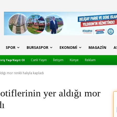
SPOR
BURSASPOR
EKONOMI
MAGAZIN
A
Canlı Yayın
İletişim
Künye
Reklam
iriş Yap/Kayıt Ol
dığı mor renkli halıyla kapladı
tiflerinin yer aldığı mor
dı