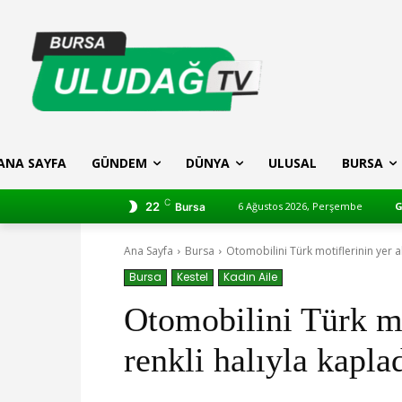
ANA SAYFA
GÜNDEM
DÜNYA
ULUSAL
BURSA
C
22
6 Ağustos 2026, Perşembe
G
Bursa
Ana Sayfa
Bursa
Otomobilini Türk motiflerinin yer al
Bursa
Kestel
Kadın Aile
Otomobilini Türk mo
renkli halıyla kapla