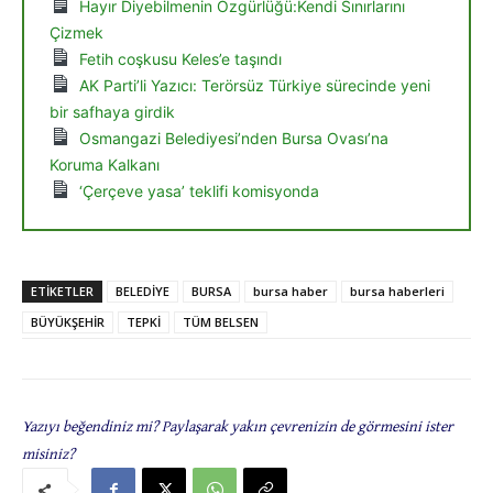
Hayır Diyebilmenin Özgürlüğü:Kendi Sınırlarını
Çizmek
Fetih coşkusu Keles’e taşındı
AK Parti’li Yazıcı: Terörsüz Türkiye sürecinde yeni
bir safhaya girdik
Osmangazi Belediyesi’nden Bursa Ovası’na
Koruma Kalkanı
‘Çerçeve yasa’ teklifi komisyonda
ETIKETLER
BELEDİYE
BURSA
bursa haber
bursa haberleri
BÜYÜKŞEHİR
TEPKİ
TÜM BELSEN
Yazıyı beğendiniz mi? Paylaşarak yakın çevrenizin de görmesini ister
misiniz?