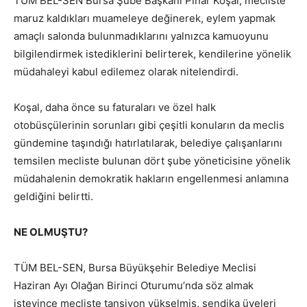
TÜM BEL-SEN Bursa Şube Başkanı Pınar Koşal, mecliste
maruz kaldıkları muameleye değinerek, eylem yapmak
amaçlı salonda bulunmadıklarını yalnızca kamuoyunu
bilgilendirmek istediklerini belirterek, kendilerine yönelik
müdahaleyi kabul edilemez olarak nitelendirdi.
Koşal, daha önce su faturaları ve özel halk
otobüsçülerinin sorunları gibi çeşitli konuların da meclis
gündemine taşındığı hatırlatılarak, belediye çalışanlarını
temsilen mecliste bulunan dört şube yöneticisine yönelik
müdahalenin demokratik hakların engellenmesi anlamına
geldiğini belirtti.
NE OLMUŞTU?
TÜM BEL-SEN, Bursa Büyükşehir Belediye Meclisi
Haziran Ayı Olağan Birinci Oturumu’nda söz almak
isteyince mecliste tansiyon yükselmiş, sendika üyeleri