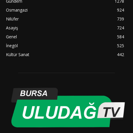
Gündem
1278
Osmangazi
924
Nilüfer
739
Asayiş
724
Genel
584
İnegöl
525
Kültür Sanat
442